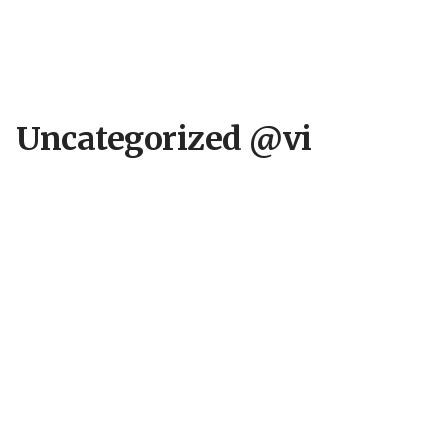
Uncategorized @vi