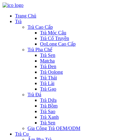
Trang Chủ
Trà
Trà Cao Cấp
Trà Móc Câu
Trà Cổ Truyền
OoLong Cao Cấp
Trà Pha Chế
Trà Sen
Matcha
Trà Đen
Trà Oolong
Trà Thái
Trà Lài
Trà Gạo
Trà Đá
Trà Dứa
Trà Bồm
Trà Sao
Trà Xanh
Trà Sen
Gia Công Trà OEM/ODM
Trà Cụ
Ấm Pha Trà