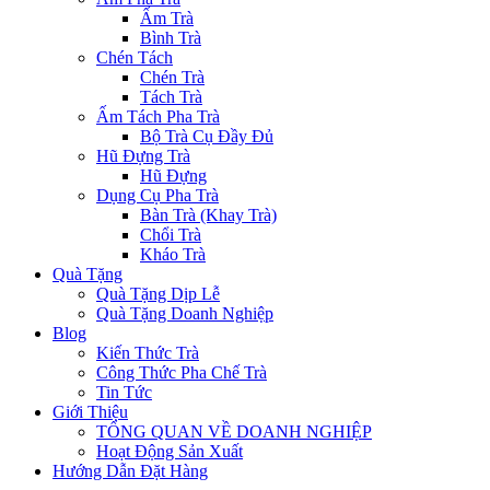
Ấm Trà
Bình Trà
Chén Tách
Chén Trà
Tách Trà
Ấm Tách Pha Trà
Bộ Trà Cụ Đầy Đủ
Hũ Đựng Trà
Hũ Đựng
Dụng Cụ Pha Trà
Bàn Trà (Khay Trà)
Chổi Trà
Kháo Trà
Quà Tặng
Quà Tặng Dịp Lễ
Quà Tặng Doanh Nghiệp
Blog
Kiến Thức Trà
Công Thức Pha Chế Trà
Tin Tức
Giới Thiệu
TỔNG QUAN VỀ DOANH NGHIỆP
Hoạt Động Sản Xuất
Hướng Dẫn Đặt Hàng