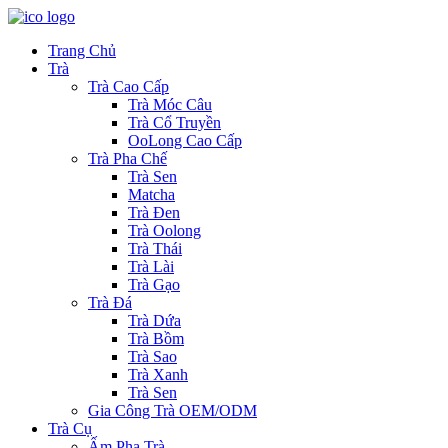
Trang Chủ
Trà
Trà Cao Cấp
Trà Móc Câu
Trà Cổ Truyền
OoLong Cao Cấp
Trà Pha Chế
Trà Sen
Matcha
Trà Đen
Trà Oolong
Trà Thái
Trà Lài
Trà Gạo
Trà Đá
Trà Dứa
Trà Bồm
Trà Sao
Trà Xanh
Trà Sen
Gia Công Trà OEM/ODM
Trà Cụ
Ấm Pha Trà