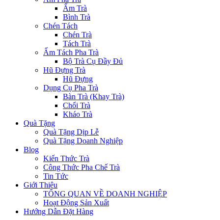
Ấm Trà
Bình Trà
Chén Tách
Chén Trà
Tách Trà
Ấm Tách Pha Trà
Bộ Trà Cụ Đầy Đủ
Hũ Đựng Trà
Hũ Đựng
Dụng Cụ Pha Trà
Bàn Trà (Khay Trà)
Chổi Trà
Kháo Trà
Quà Tặng
Quà Tặng Dịp Lễ
Quà Tặng Doanh Nghiệp
Blog
Kiến Thức Trà
Công Thức Pha Chế Trà
Tin Tức
Giới Thiệu
TỔNG QUAN VỀ DOANH NGHIỆP
Hoạt Động Sản Xuất
Hướng Dẫn Đặt Hàng