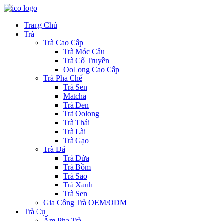
Trang Chủ
Trà
Trà Cao Cấp
Trà Móc Câu
Trà Cổ Truyền
OoLong Cao Cấp
Trà Pha Chế
Trà Sen
Matcha
Trà Đen
Trà Oolong
Trà Thái
Trà Lài
Trà Gạo
Trà Đá
Trà Dứa
Trà Bồm
Trà Sao
Trà Xanh
Trà Sen
Gia Công Trà OEM/ODM
Trà Cụ
Ấm Pha Trà