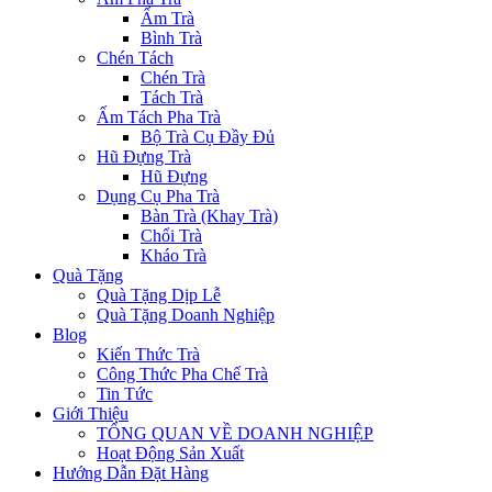
Ấm Trà
Bình Trà
Chén Tách
Chén Trà
Tách Trà
Ấm Tách Pha Trà
Bộ Trà Cụ Đầy Đủ
Hũ Đựng Trà
Hũ Đựng
Dụng Cụ Pha Trà
Bàn Trà (Khay Trà)
Chổi Trà
Kháo Trà
Quà Tặng
Quà Tặng Dịp Lễ
Quà Tặng Doanh Nghiệp
Blog
Kiến Thức Trà
Công Thức Pha Chế Trà
Tin Tức
Giới Thiệu
TỔNG QUAN VỀ DOANH NGHIỆP
Hoạt Động Sản Xuất
Hướng Dẫn Đặt Hàng