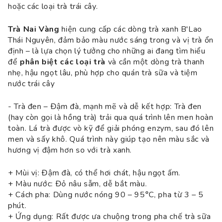
hoặc các loại trà trái cây.
Trà Nai Vàng
hiện cung cấp các dòng trà xanh B'Lao
Thái Nguyên, đảm bảo màu nước sáng trong và vị trà ổn
định – là lựa chọn lý tưởng cho những ai đang tìm hiểu
để
phân biệt các loại trà
và cần một dòng trà thanh
nhẹ, hậu ngọt lâu, phù hợp cho quán trà sữa và tiệm
nước trái cây
- Trà đen – Đậm đà, mạnh mẽ và dễ kết hợp: Trà đen
(hay còn gọi là hồng trà) trải qua quá trình lên men hoàn
toàn. Lá trà được vò kỹ để giải phóng enzym, sau đó lên
men và sấy khô. Quá trình này giúp tạo nên màu sắc và
hương vị đậm hơn so với trà xanh.
+ Mùi vị: Đậm đà, có thể hơi chát, hậu ngọt ấm.
+ Màu nước: Đỏ nâu sẫm, dễ bắt màu.
+ Cách pha: Dùng nước nóng 90 – 95°C, pha từ 3 – 5
phút.
+ Ứng dụng: Rất được ưa chuộng trong pha chế trà sữa