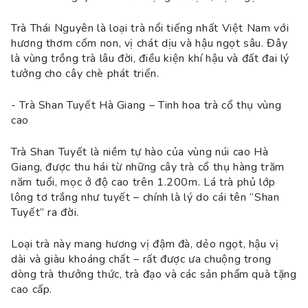
Trà Thái Nguyên là loại trà nổi tiếng nhất Việt Nam với
hương thơm cốm non, vị chát dịu và hậu ngọt sâu. Đây
là vùng trồng trà lâu đời, điều kiện khí hậu và đất đai lý
tưởng cho cây chè phát triển.
- Trà Shan Tuyết Hà Giang – Tinh hoa trà cổ thụ vùng
cao
Trà Shan Tuyết là niềm tự hào của vùng núi cao Hà
Giang, được thu hái từ những cây trà cổ thụ hàng trăm
năm tuổi, mọc ở độ cao trên 1.200m. Lá trà phủ lớp
lông tơ trắng như tuyết – chính là lý do cái tên “Shan
Tuyết” ra đời.
Loại trà này mang hương vị đậm đà, dẻo ngọt, hậu vị
dài và giàu khoáng chất – rất được ưa chuộng trong
dòng trà thưởng thức, trà đạo và các sản phẩm quà tặng
cao cấp.