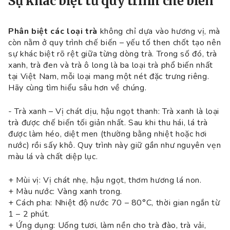
Sự khác biệt từ quy trình chế biến
Phân biệt các loại trà
không chỉ dựa vào hương vị, mà
còn nằm ở quy trình chế biến – yếu tố then chốt tạo nên
sự khác biệt rõ rệt giữa từng dòng trà. Trong số đó, trà
xanh, trà đen và trà ô long là ba loại trà phổ biến nhất
tại Việt Nam, mỗi loại mang một nét đặc trưng riêng.
Hãy cùng tìm hiểu sâu hơn về chúng.
- Trà xanh – Vị chát dịu, hậu ngọt thanh: Trà xanh là loại
trà được chế biến tối giản nhất. Sau khi thu hái, lá trà
được làm héo, diệt men (thường bằng nhiệt hoặc hơi
nước) rồi sấy khô. Quy trình này giữ gần như nguyên vẹn
màu lá và chất diệp lục.
+ Mùi vị: Vị chát nhẹ, hậu ngọt, thơm hương lá non.
+ Màu nước: Vàng xanh trong.
+ Cách pha: Nhiệt độ nước 70 – 80°C, thời gian ngắn từ
1 – 2 phút.
+ Ứng dụng: Uống tươi, làm nền cho trà đào, trà vải,