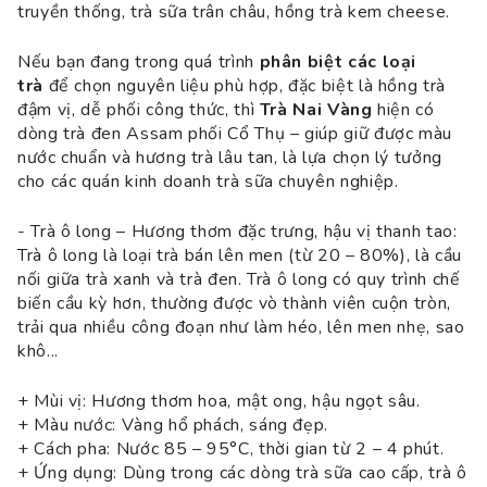
truyền thống, trà sữa trân châu, hồng trà kem cheese.
Nếu bạn đang trong quá trình
phân biệt các loại
trà
để chọn nguyên liệu phù hợp, đặc biệt là hồng trà
đậm vị, dễ phối công thức, thì
Trà Nai Vàng
hiện có
dòng trà đen Assam phối Cổ Thụ – giúp giữ được màu
nước chuẩn và hương trà lâu tan, là lựa chọn lý tưởng
cho các quán kinh doanh trà sữa chuyên nghiệp.
- Trà ô long – Hương thơm đặc trưng, hậu vị thanh tao:
Trà ô long là loại trà bán lên men (từ 20 – 80%), là cầu
nối giữa trà xanh và trà đen. Trà ô long có quy trình chế
biến cầu kỳ hơn, thường được vò thành viên cuộn tròn,
trải qua nhiều công đoạn như làm héo, lên men nhẹ, sao
khô...
+ Mùi vị: Hương thơm hoa, mật ong, hậu ngọt sâu.
+ Màu nước: Vàng hổ phách, sáng đẹp.
+ Cách pha: Nước 85 – 95°C, thời gian từ 2 – 4 phút.
+ Ứng dụng: Dùng trong các dòng trà sữa cao cấp, trà ô