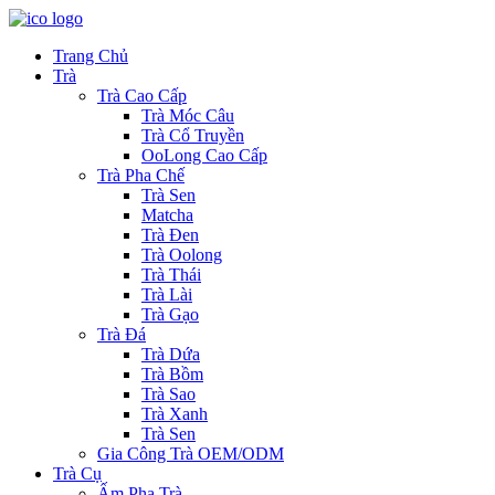
Trang Chủ
Trà
Trà Cao Cấp
Trà Móc Câu
Trà Cổ Truyền
OoLong Cao Cấp
Trà Pha Chế
Trà Sen
Matcha
Trà Đen
Trà Oolong
Trà Thái
Trà Lài
Trà Gạo
Trà Đá
Trà Dứa
Trà Bồm
Trà Sao
Trà Xanh
Trà Sen
Gia Công Trà OEM/ODM
Trà Cụ
Ấm Pha Trà