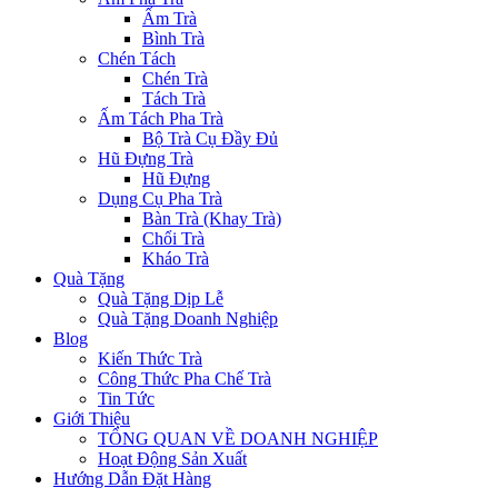
Ấm Trà
Bình Trà
Chén Tách
Chén Trà
Tách Trà
Ấm Tách Pha Trà
Bộ Trà Cụ Đầy Đủ
Hũ Đựng Trà
Hũ Đựng
Dụng Cụ Pha Trà
Bàn Trà (Khay Trà)
Chổi Trà
Kháo Trà
Quà Tặng
Quà Tặng Dịp Lễ
Quà Tặng Doanh Nghiệp
Blog
Kiến Thức Trà
Công Thức Pha Chế Trà
Tin Tức
Giới Thiệu
TỔNG QUAN VỀ DOANH NGHIỆP
Hoạt Động Sản Xuất
Hướng Dẫn Đặt Hàng