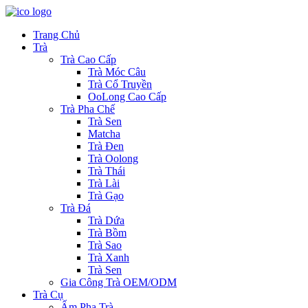
Trang Chủ
Trà
Trà Cao Cấp
Trà Móc Câu
Trà Cổ Truyền
OoLong Cao Cấp
Trà Pha Chế
Trà Sen
Matcha
Trà Đen
Trà Oolong
Trà Thái
Trà Lài
Trà Gạo
Trà Đá
Trà Dứa
Trà Bồm
Trà Sao
Trà Xanh
Trà Sen
Gia Công Trà OEM/ODM
Trà Cụ
Ấm Pha Trà