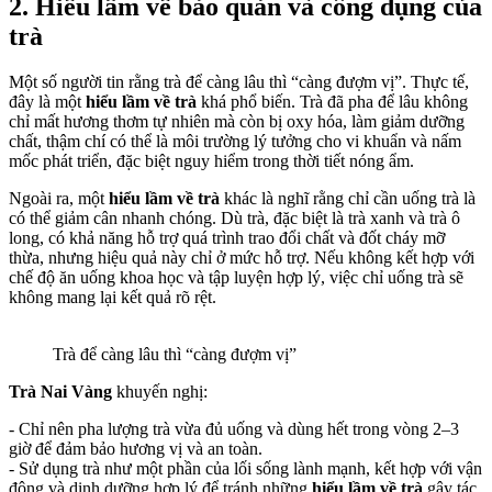
2. Hiểu lầm về bảo quản và công dụng của
trà
Một số người tin rằng trà để càng lâu thì “càng đượm vị”. Thực tế,
đây là một
hiểu lầm về trà
khá phổ biến. Trà đã pha để lâu không
chỉ mất hương thơm tự nhiên mà còn bị oxy hóa, làm giảm dưỡng
chất, thậm chí có thể là môi trường lý tưởng cho vi khuẩn và nấm
mốc phát triển, đặc biệt nguy hiểm trong thời tiết nóng ẩm.
Ngoài ra, một
hiểu lầm về trà
khác là nghĩ rằng chỉ cần uống trà là
có thể giảm cân nhanh chóng. Dù trà, đặc biệt là trà xanh và trà ô
long, có khả năng hỗ trợ quá trình trao đổi chất và đốt cháy mỡ
thừa, nhưng hiệu quả này chỉ ở mức hỗ trợ. Nếu không kết hợp với
chế độ ăn uống khoa học và tập luyện hợp lý, việc chỉ uống trà sẽ
không mang lại kết quả rõ rệt.
Trà để càng lâu thì “càng đượm vị”
Trà Nai Vàng
khuyến nghị:
- Chỉ nên pha lượng trà vừa đủ uống và dùng hết trong vòng 2–3
giờ để đảm bảo hương vị và an toàn.
- Sử dụng trà như một phần của lối sống lành mạnh, kết hợp với vận
động và dinh dưỡng hợp lý để tránh những
hiểu lầm về trà
gây tác