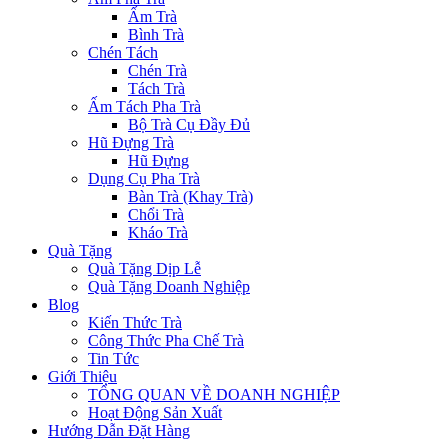
Ấm Trà
Bình Trà
Chén Tách
Chén Trà
Tách Trà
Ấm Tách Pha Trà
Bộ Trà Cụ Đầy Đủ
Hũ Đựng Trà
Hũ Đựng
Dụng Cụ Pha Trà
Bàn Trà (Khay Trà)
Chổi Trà
Kháo Trà
Quà Tặng
Quà Tặng Dịp Lễ
Quà Tặng Doanh Nghiệp
Blog
Kiến Thức Trà
Công Thức Pha Chế Trà
Tin Tức
Giới Thiệu
TỔNG QUAN VỀ DOANH NGHIỆP
Hoạt Động Sản Xuất
Hướng Dẫn Đặt Hàng