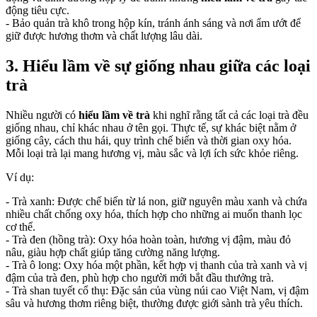
động tiêu cực.
- Bảo quản trà khô trong hộp kín, tránh ánh sáng và nơi ẩm ướt để
giữ được hương thơm và chất lượng lâu dài.
3. Hiểu lầm về sự giống nhau giữa các loại
trà
Nhiều người có
hiểu lầm về trà
khi nghĩ rằng tất cả các loại trà đều
giống nhau, chỉ khác nhau ở tên gọi. Thực tế, sự khác biệt nằm ở
giống cây, cách thu hái, quy trình chế biến và thời gian oxy hóa.
Mỗi loại trà lại mang hương vị, màu sắc và lợi ích sức khỏe riêng.
Ví dụ:
- Trà xanh: Được chế biến từ lá non, giữ nguyên màu xanh và chứa
nhiều chất chống oxy hóa, thích hợp cho những ai muốn thanh lọc
cơ thể.
- Trà đen (hồng trà): Oxy hóa hoàn toàn, hương vị đậm, màu đỏ
nâu, giàu hợp chất giúp tăng cường năng lượng.
- Trà ô long: Oxy hóa một phần, kết hợp vị thanh của trà xanh và vị
đậm của trà đen, phù hợp cho người mới bắt đầu thưởng trà.
- Trà shan tuyết cổ thụ: Đặc sản của vùng núi cao Việt Nam, vị đậm
sâu và hương thơm riêng biệt, thường được giới sành trà yêu thích.