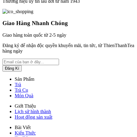
Thương hiệu uy tín lâu đời từ năm 1943
Giao Hàng Nhanh Chóng
Giao hàng toàn quốc từ 2-5 ngày
Đăng ký để nhận độc quyền khuyến mãi, tin tức, từ ThienThanhTea
hàng ngày
Sản Phẩm
Trà
Trà Cụ
Món Quà
Giới Thiệu
Lịch sử hình thành
Hoạt động sản xuất
Bài Viết
Kiến Thức