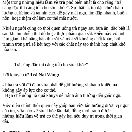
Một trong những
hiểu lầm về trà
phổ biến nhất là cho rằng “trà
càng đặc thì càng tốt cho sức khỏe”. Sự thật là, trà đặc chứa hàm
lượng caffeine và tannin cao, dễ gây mất ngủ, tim đập nhanh, buồn
nôn, hoặc thậm chí làm cơ thể mất nước.
Nhiều người cũng có thói quen uống trà ngay sau bữa ăn, đặc biệt là
sau khi ăn nhiều thịt đỏ hoặc thực phẩm giàu sắt. Điều này vô tình
làm giảm khả năng hấp thụ sắt và một số khoáng chất khác, bởi
tannin trong trà sẽ kết hợp với các chất này tạo thành hợp chất khó
hòa tan.
Trà càng đặc thì càng tốt cho sức khỏe”
Lời khuyên từ
Trà Nai Vàng:
- Pha trà với độ đậm vừa phải để giữ hương vị thanh khiết mà
không gây áp lực cho cơ thể.
- Hạn chế uống trà quá khuya để tránh ảnh hưởng đến giấc ngủ.
Việc điều chỉnh thói quen này giúp bạn vừa tận hưởng được vị ngon
của trà, vừa bảo vệ sức khỏe lâu dài, đồng thời tránh được
những
hiểu lầm về trà
có thể gây hại nếu duy trì trong thời gian
dài.