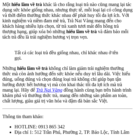
Một
hiểu lầm về trà
khác là cho rằng loại trà nào cũng mang lại tác
dụng sức khỏe giống nhau, nhưng thực tế, mỗi loại lại có công dụng
và thời điểm thưởng thức khác nhau để phát huy tối đa lợi ích. Với
kinh nghiệm và niềm đam mê trà, Trà Nai Vàng mang đến cho
khách hàng nhiều lựa chọn, từ trà xanh tươi mát đến hồng trà
thượng hạng, giúp xóa bỏ những
hiểu lầm về trà
và đảm bảo mỗi
tách trà đều là trải nghiệm hương vị trọn vẹn.
Tất cả các loại trà đều giống nhau, chỉ khác nhau ở tên
gọi.
Những
hiểu lầm về trà
không chỉ làm giảm trải nghiệm thưởng
thức mà còn ảnh hưởng đến sức khỏe nếu duy trì lâu dài. Việc hiểu
đúng, uống đúng và chọn đúng loại trà không chỉ giúp bạn tận
hưởng được hết hương vị mà còn khai thác tối đa lợi ích mà trà
mang lại. Hãy để
Trà Nai Vàng
đồng hành cùng bạn trên hành trình
khám phá và thưởng thức trà, mang đến những sản phẩm an toàn,
chất lượng, giàu giá trị văn hóa và đậm đà bản sắc Việt.
Thông tin tham khảo:
HOTLINE: 0913 865 342
Địa chỉ 1: 512 Trần Phú, Phường 2, TP. Bảo Lộc, Tỉnh Lâm