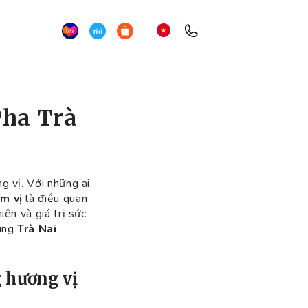
Pha Trà
g vị. Với những ai
m vị
là điều quan
iên và giá trị sức
cùng
Trà Nai
g hương vị