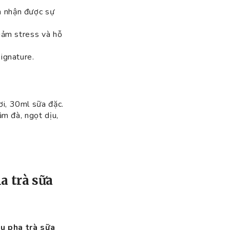
m nhận được sự
giảm stress và hỗ
ignature.
i, 30ml sữa đặc.
ậm đà, ngọt dịu,
a trà sữa
u pha trà sữa