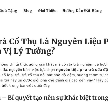
Quà Tặng
Blog
Giới Thiệu
Hướng Dẫn Đặt Hàng
Trà Cổ Thụ Là Nguyên Liệu 
 Vị Lý Tưởng?
hông chỉ là thức uống giải khát mà còn là trải nghiệm về hươn
ậm đà, nguyên bản, việc lựa chọn
nguyên liệu pha trà sữa đậ
 số loại trà, trà cổ thụ nổi bật nhờ độ đậm, hương thơm tự nh
oại trà này lại được giới pha chế đánh giá cao đến vậy? Hãy 
tiết trong bài viết dưới đây.
hụ – Bí quyết tạo nên sự khác biệt tron