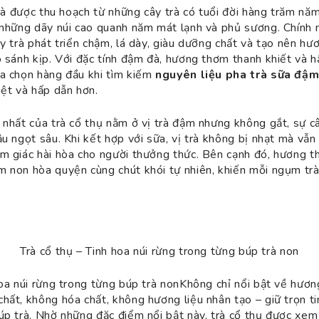
 trà được thu hoạch từ những cây trà có tuổi đời hàng trăm nă
 những dãy núi cao quanh năm mát lạnh và phủ sương. Chính 
ây trà phát triển chậm, lá dày, giàu dưỡng chất và tạo nên h
o sánh kịp. Với đặc tính đậm đà, hương thơm thanh khiết và h
ựa chọn hàng đầu khi tìm kiếm
nguyên liệu pha trà sữa đậm
iệt và hấp dẫn hơn.
 nhất của trà cổ thụ nằm ở vị trà đậm nhưng không gắt, sự 
u ngọt sâu. Khi kết hợp với sữa, vị trà không bị nhạt mà vẫn 
m giác hài hòa cho người thưởng thức. Bên cạnh đó, hương t
 non hòa quyện cùng chút khói tự nhiên, khiến mỗi ngụm trà 
Trà cổ thụ – Tinh hoa núi rừng trong từng búp trà non
hoa núi rừng trong từng búp trà nonKhông chỉ nổi bật về hương
hất, không hóa chất, không hương liệu nhân tạo – giữ trọn ti
úp trà. Nhờ những đặc điểm nổi bật này, trà cổ thụ được xem