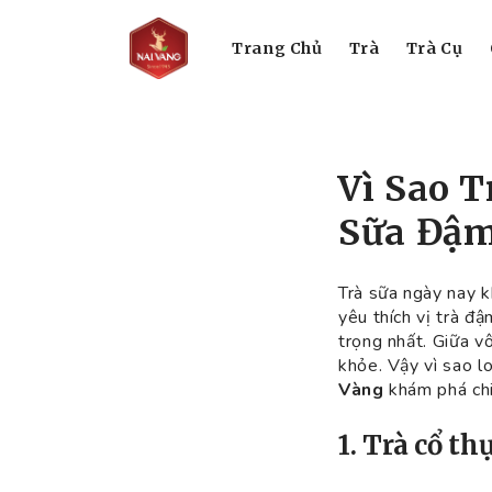
Trang Chủ
Trà
Trà Cụ
Vì Sao 
Sữa Đậm
Trà sữa ngày nay k
yêu thích vị trà đ
trọng nhất. Giữa vô
khỏe. Vậy vì sao l
Vàng
khám phá chi 
1. Trà cổ t