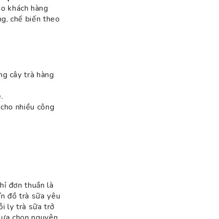
o khách hàng
ng, chế biến theo
ng cây trà hàng
.
 cho nhiều công
ị
hỉ đơn thuần là
ín đồ trà sữa yêu
i ly trà sữa trở
lựa chọn nguyên