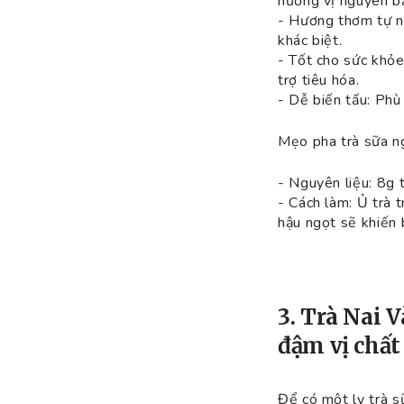
hương vị nguyên b
- Hương thơm tự n
khác biệt.
- Tốt cho sức khỏe
trợ tiêu hóa.
- Dễ biến tấu: Phù
Mẹo pha trà sữa ng
- Nguyên liệu: 8g 
- Cách làm: Ủ trà 
hậu ngọt sẽ khiến
3. Trà Nai 
đậm vị chất
Để có một ly trà s