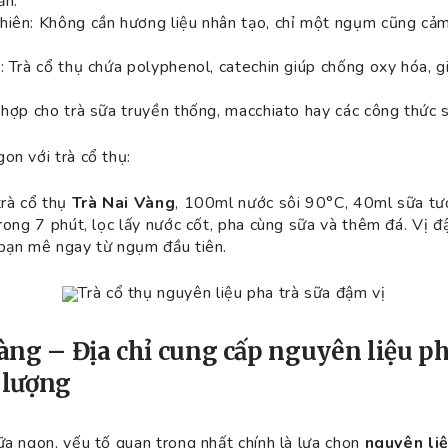
ản.
hiên: Không cần hương liệu nhân tạo, chỉ một ngụm cũng cả
: Trà cổ thụ chứa polyphenol, catechin giúp chống oxy hóa, 
 hợp cho trà sữa truyền thống, macchiato hay các công thức s
on với trà cổ thụ:
trà cổ thụ
Trà Nai Vàng
, 100ml nước sôi 90°C, 40ml sữa tươ
trong 7 phút, lọc lấy nước cốt, pha cùng sữa và thêm đá. Vị đ
 bạn mê ngay từ ngụm đầu tiên.
Trà cổ thụ nguyên liệu pha trà sữa đậm vị
Vàng – Địa chỉ cung cấp nguyên liệu ph
 lượng
ữa ngon, yếu tố quan trọng nhất chính là lựa chọn
nguyên liệ