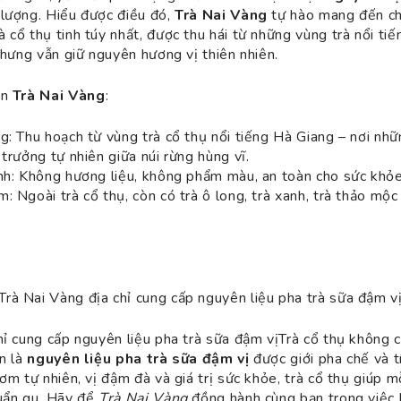
lượng. Hiểu được điều đó,
Trà Nai Vàng
tự hào mang đến ch
 cổ thụ tinh túy nhất, được thu hái từ những vùng trà nổi tiế
 nhưng vẫn giữ nguyên hương vị thiên nhiên.
ọn
Trà Nai Vàng
:
g: Thu hoạch từ vùng trà cổ thụ nổi tiếng Hà Giang – nơi nhữ
trưởng tự nhiên giữa núi rừng hùng vĩ.
nh: Không hương liệu, không phẩm màu, an toàn cho sức khỏe
: Ngoài trà cổ thụ, còn có trà ô long, trà xanh, trà thảo mộc
Trà Nai Vàng địa chỉ cung cấp nguyên liệu pha trà sữa đậm v
hỉ cung cấp nguyên liệu pha trà sữa đậm vịTrà cổ thụ không c
òn là
nguyên liệu pha trà sữa đậm vị
được giới pha chế và t
ơm tự nhiên, vị đậm đà và giá trị sức khỏe, trà cổ thụ giúp mỗ
uẩn gu. Hãy để
Trà Nai Vàng
đồng hành cùng bạn trong việc 