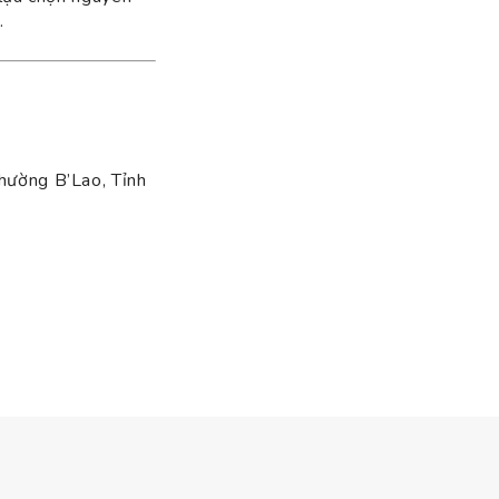
.
hường B’Lao, Tỉnh