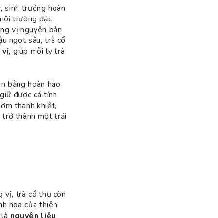
m, sinh trưởng hoàn
môi trường đặc
ương vị nguyên bản
ậu ngọt sâu, trà cổ
 vị
, giúp mỗi ly trà
cân bằng hoàn hảo
giữ được cá tính
hơm thanh khiết,
trở thành một trải
 vị, trà cổ thụ còn
nh hoa của thiên
 là
nguyên liệu