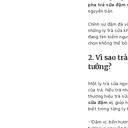
pha trà sữa đậm 
nguyên bản.
Chính sự đậm đà và
những ly trà sữa k
đang tìm kiếm nguy
chọn không thể bỏ
2. Vì sao tr
tưởng?
Một ly trà sữa ngo
của trà. Nếu trà nh
thương hiệu trà sữa
sữa đậm vị
, giúp 
biệt trong từng ly 
- Đậm vị, bền hươn