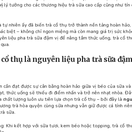
vị
lý tưởng cho các thương hiệu trà sữa cao cấp cũng như tín 
 tự nhiên ấy đã biến trà cổ thụ trở thành nền tảng hoàn hảo,
hác biệt – không chỉ ngon miệng mà còn mang giá trị sức khỏ
ên liệu pha trà sữa đậm vị để nâng tầm thức uống, trà cổ thụ
 qua.
à cổ thụ là nguyên liệu pha trà sữa đậm
n cần đạt được sự cân bằng hoàn hảo giữa vị béo của sữa và 
ạt, thức uống sẽ thiếu đi điểm nhấn và trở nên nhạt nhòa. Đây
 chất lượng luôn ưu tiên lựa chọn trà cổ thụ – bởi đây là
ngu
hương trà hòa quyện cùng sữa nhưng vẫn giữ được cá tính riê
trà sữa.
g: Khi kết hợp với sữa tươi, kem béo hoặc topping, trà cổ th