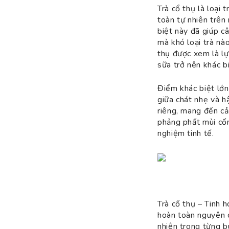
Trà cổ thụ là loại
toàn tự nhiên trên
biệt này đã giúp c
mà khó loại trà nà
thụ được xem là l
sữa trở nên khác b
Điểm khác biệt lớn
giữa chát nhẹ và hậ
riêng, mang đến cả
phảng phất mùi cốm
nghiệm tinh tế.
Trà cổ thụ – Tinh 
hoàn toàn nguyên c
nhiên trong từng b