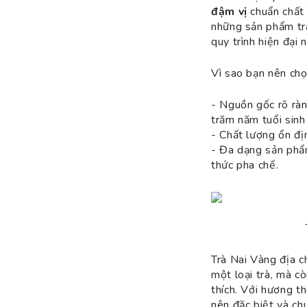
đậm vị
chuẩn chất 
những sản phẩm trà
quy trình hiện đại
Vì sao bạn nên ch
- Nguồn gốc rõ ràn
trăm năm tuổi sinh 
- Chất lượng ổn đị
- Đa dạng sản phẩm
thức pha chế.
Trà Nai Vàng địa c
một loại trà, mà c
thích. Với hương th
nên đặc biệt và ch