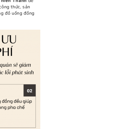
Thiên Thành
để
công thức, sản
ợng đồ uống đồng