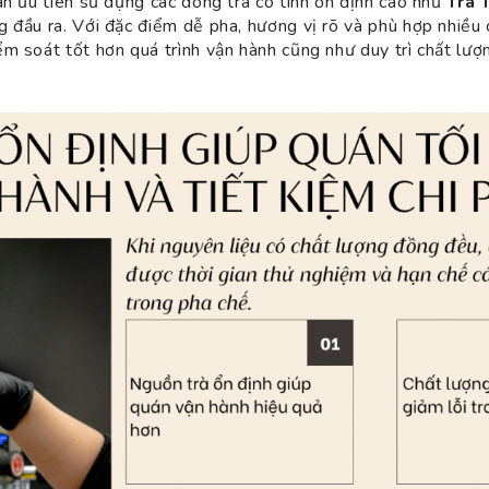
án ưu tiên sử dụng các dòng trà có tính ổn định cao như
Trà 
 đầu ra. Với đặc điểm dễ pha, hương vị rõ và phù hợp nhiều 
m soát tốt hơn quá trình vận hành cũng như duy trì chất lư