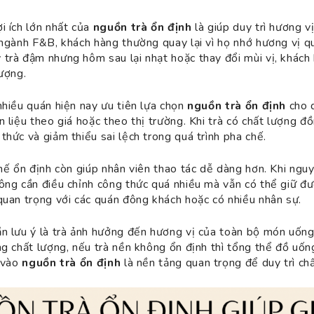
i ích lớn nhất của
nguồn trà ổn định
là giúp duy trì hương v
 ngành F&B, khách hàng thường quay lại vì họ nhớ hương vị q
trà đậm nhưng hôm sau lại nhạt hoặc thay đổi mùi vị, khách
lượng.
nhiều quán hiện nay ưu tiên lựa chọn
nguồn trà ổn định
cho q
n liệu theo giá hoặc theo thị trường. Khi trà có chất lượng đ
thức và giảm thiểu sai lệch trong quá trình pha chế.
hế ổn định còn giúp nhân viên thao tác dễ dàng hơn. Khi nguyê
ông cần điều chỉnh công thức quá nhiều mà vẫn có thể giữ đư
quan trọng với các quán đông khách hoặc có nhiều nhân sự.
n lưu ý là trà ảnh hưởng đến hương vị của toàn bộ món uống
ng chất lượng, nếu trà nền không ổn định thì tổng thể đồ uống
ư vào
nguồn trà ổn định
là nền tảng quan trọng để duy trì chấ