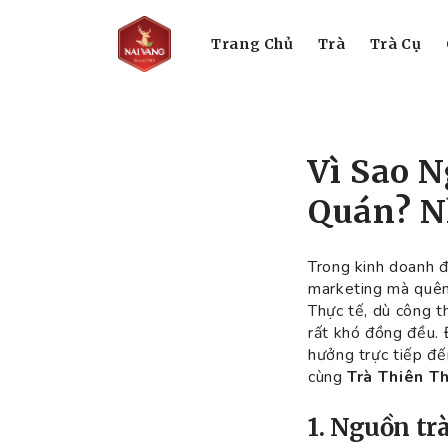
Trang Chủ
Trà
Trà Cụ
Vì Sao 
Quán? N
Trong kinh doanh đ
marketing mà quên 
Thực tế, dù công t
rất khó đồng đều. 
hưởng trực tiếp đế
cùng
Trà Thiên T
1. Nguồn tr