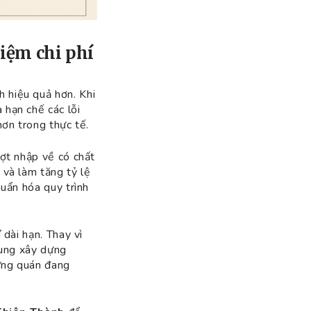
kiệm chi phí
 hiệu quả hơn. Khi
 hạn chế các lỗi
hơn trong thực tế.
đợt nhập về có chất
 và làm tăng tỷ lệ
huẩn hóa quy trình
 dài hạn. Thay vì
rung xây dựng
hững quán đang