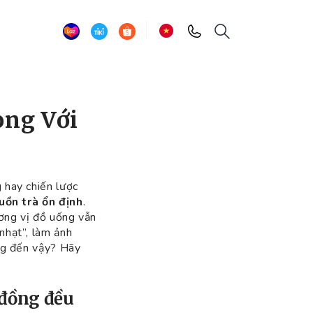
ọng Với
 hay chiến lược
uồn trà ổn định
.
ương vị đồ uống vẫn
nhạt”, làm ảnh
ọng đến vậy? Hãy
 đồng đều