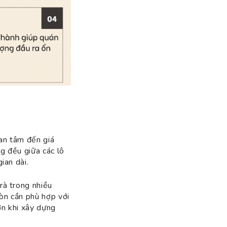
n
uan tâm đến giá
g đều giữa các lô
ian dài.
rà trong nhiều
òn cần phù hợp với
ơn khi xây dựng