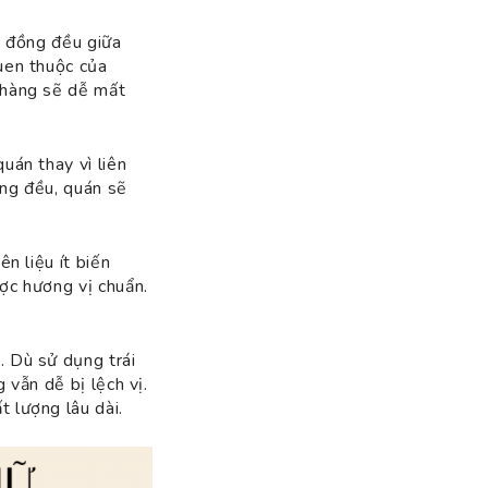
ị đồng đều giữa
uen thuộc của
 hàng sẽ dễ mất
uán thay vì liên
ồng đều, quán sẽ
n liệu ít biến
ợc hương vị chuẩn.
. Dù sử dụng trái
 vẫn dễ bị lệch vị.
t lượng lâu dài.