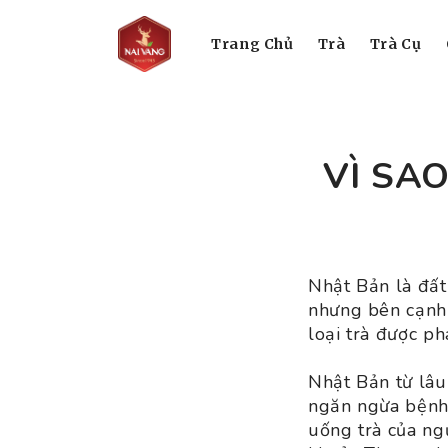
Trang Chủ
Trà
Trà Cụ
VÌ SA
Nhật Bản là đất
nhưng bên cạnh 
loại trà được p
Nhật Bản từ lâu
ngăn ngừa bệnh 
uống trà của ng