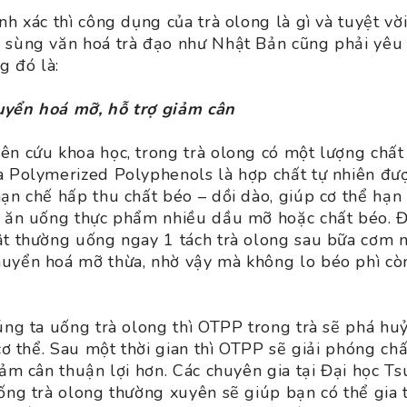
nh xác thì công dụng của trà olong là gì và tuyệt v
 sùng văn hoá trà đạo như Nhật Bản cũng phải yêu 
 đó là:
uyển hoá mỡ, hỗ trợ giảm cân
ên cứu khoa học, trong trà olong có một lượng chấ
a Polymerized Polyphenols là hợp chất tự nhiên đượ
hạn chế hấp thu chất béo – dồi dào, giúp cơ thể hạn
i ăn uống thực phẩm nhiều dầu mỡ hoặc chất béo. Đó
ật thường uống ngay 1 tách trà olong sau bữa cơm
uyển hoá mỡ thừa, nhờ vậy mà không lo béo phì cò
úng ta uống trà olong thì OTPP trong trà sẽ phá huỷ
 cơ thể. Sau một thời gian thì OTPP sẽ giải phóng ch
iảm cân thuận lợi hơn. Các chuyên gia tại Đại học T
uống trà olong thường xuyên sẽ giúp bạn có thể gia