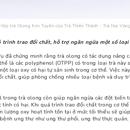
Hộp trà Olong Kim Tuyên của Trà Thiên Thành - Trà Nai Vàn
trình trao đổi chất, hỗ trợ ngăn ngừa một số loại
u đã chứng minh rằng trà olong có tác dụng nâng ca
thể là các polyphenol (OTPP) có trong loại trà này 
một loại oxy có hại tự sản sinh trong cơ thể. Việc này
ổi chất, giúp phòng chống nhiều loại bệnh và duy tr
 trong trà olong còn giúp ngăn ngừa các đột biến t
 tính có hại. Khi quá trình trao đổi chất trong cơ th
 lượng oxy hoạt tính tồn tại ở mức tối thiểu sẽ gi
 bệnh ung thư như ung thư phổi, ung thư thực quản, 