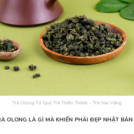
Trà Olong Tứ Quý Trà Thiên Thành - Trà Nai Vàng
RÀ OLONG LÀ GÌ MÀ KHIẾN PHÁI ĐẸP NHẬT BẢN 