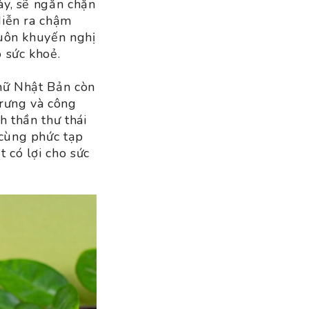
ày, sẽ ngăn chặn
diễn ra chậm
luôn khuyến nghị
 sức khoẻ.
 nữ Nhật Bản còn
trưng và công
h thần thư thái
 cùng phức tạp
 có lợi cho sức