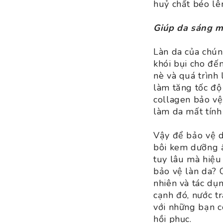
huỷ chất béo lê
Giúp da sáng mị
Làn da của chúng
khói bụi cho đế
nè và quá trình 
làm tăng tốc độ
collagen bảo vệ
làm da mất tính 
Vậy để bảo vệ d
bôi kem dưỡng ẩ
tuy lâu mà hiệu
bảo vệ làn da? 
nhiên và tác dụ
cạnh đó, nước t
với những bạn c
hồi phục.