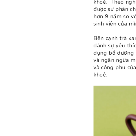
khoẻ. Theo nghi
được sự phân ch
hơn 9 năm so vớ
sinh viên của m
Bên cạnh trà xa
dành sự yêu thí
dụng bổ dưỡng bậ
và ngăn ngừa mụ
và công phu của
khoẻ.