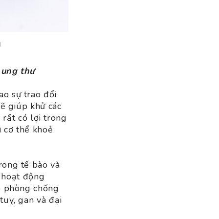
g
 ung thư
o sự trao đổi
sẽ giúp khử các
 rất có lợi trong
ì cơ thể khoẻ
rong tế bào và
ể hoạt động
úp phòng chống
tuỵ, gan và đại