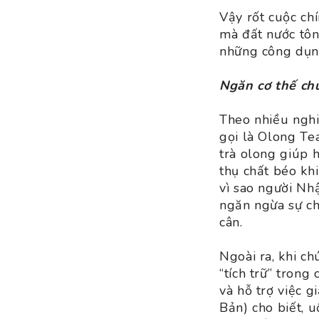
Vậy rốt cuộc chí
mà đất nước tôn
những công dụng
Ngăn cơ thế ch
Theo nhiều nghi
gọi là Olong Te
trà olong giúp 
thụ chất béo kh
vì sao người Nh
ngăn ngừa sự ch
cân.
Ngoài ra, khi ch
“tích trữ” trong
và hỗ trợ việc g
Bản) cho biết, 