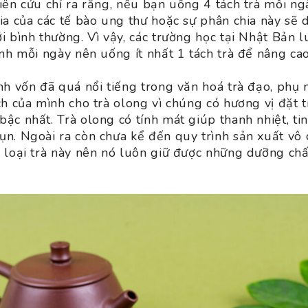
ên cứu chỉ ra rằng, nếu bạn uống 4 tách trà mỗi ng
ia của các tế bào ung thư hoặc sự phân chia này sẽ 
i bình thường. Vì vậy, các trường học tại Nhật Bản 
ình mỗi ngày nên uống ít nhất 1 tách trà để nâng cao
nh vốn đã quá nổi tiếng trong văn hoá trà đạo, phụ
ch của mình cho trà olong vì chúng có hương vị đặt 
c nhất. Trà olong có tính mát giúp thanh nhiệt, tin
n. Ngoài ra còn chưa kể đến quy trình sản xuất vô
 loại trà này nên nó luôn giữ được những dưỡng chất