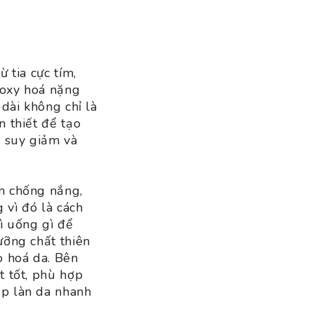
 tia cực tím,
ị oxy hoá nặng
 dài không chỉ là
n thiết để tạo
g suy giảm và
em chống nắng,
 vì đó là cách
ì uống gì để
ưỡng chất thiên
o hoá da. Bên
t tốt, phù hợp
úp làn da nhanh