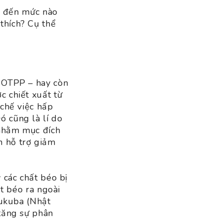
ời đến mức nào
thích? Cụ thể
t OTPP – hay còn
c chiết xuất từ
 chế việc hấp
 cũng là lí do
 nhằm mục đích
n hỗ trợ giảm
 các chất béo bị
ất béo ra ngoài
sukuba (Nhật
 tăng sự phân