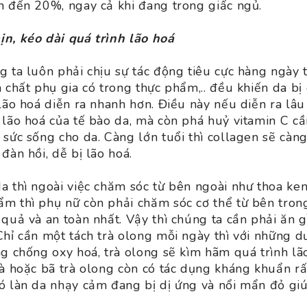
n đến 20%, ngay cả khi đang trong giấc ngủ.
n, kéo dài quá trình lão hoá
 ta luôn phải chịu sự tác động tiêu cực hàng ngày từ
n chất phụ gia có trong thực phẩm,.. đều khiến da b
lão hoá diễn ra nhanh hơn. Điều này nếu diễn ra lâu
 lão hoá của tế bào da, mà còn phá huỷ vitamin C cầ
 sức sống cho da. Càng lớn tuổi thì collagen sẽ càn
đàn hồi, dễ bị lão hoá.
a thì ngoài việc chăm sóc từ bên ngoài như thoa k
m thì phụ nữ còn phải chăm sóc cơ thể từ bên trong
 quả và an toàn nhất. Vậy thì chúng ta cần phải ăn g
Chỉ cần một tách trà olong mỗi ngày thì với những d
ng chống oxy hoá, trà olong sẽ kìm hãm quá trình lã
rà hoặc bã trà olong còn có tác dụng kháng khuẩn rấ
ó làn da nhạy cảm đang bị dị ứng và nổi mẩn đỏ gi