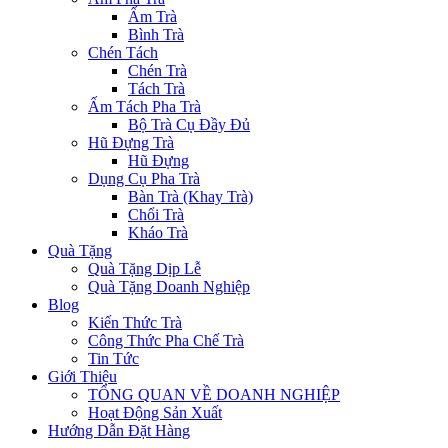
Ấm Trà
Bình Trà
Chén Tách
Chén Trà
Tách Trà
Ấm Tách Pha Trà
Bộ Trà Cụ Đầy Đủ
Hũ Đựng Trà
Hũ Đựng
Dụng Cụ Pha Trà
Bàn Trà (Khay Trà)
Chổi Trà
Kháo Trà
Quà Tặng
Quà Tặng Dịp Lễ
Quà Tặng Doanh Nghiệp
Blog
Kiến Thức Trà
Công Thức Pha Chế Trà
Tin Tức
Giới Thiệu
TỔNG QUAN VỀ DOANH NGHIỆP
Hoạt Động Sản Xuất
Hướng Dẫn Đặt Hàng