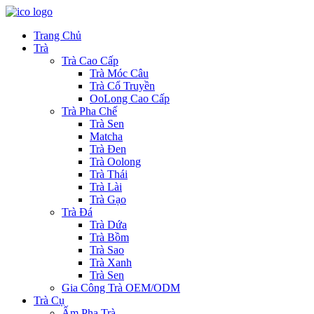
Trang Chủ
Trà
Trà Cao Cấp
Trà Móc Câu
Trà Cổ Truyền
OoLong Cao Cấp
Trà Pha Chế
Trà Sen
Matcha
Trà Đen
Trà Oolong
Trà Thái
Trà Lài
Trà Gạo
Trà Đá
Trà Dứa
Trà Bồm
Trà Sao
Trà Xanh
Trà Sen
Gia Công Trà OEM/ODM
Trà Cụ
Ấm Pha Trà