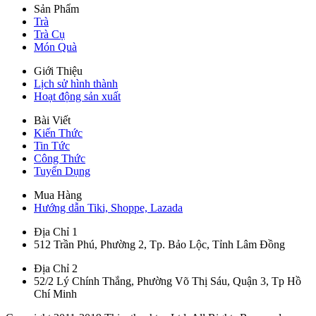
Sản Phẩm
Trà
Trà Cụ
Món Quà
Giới Thiệu
Lịch sử hình thành
Hoạt động sản xuất
Bài Viết
Kiến Thức
Tin Tức
Công Thức
Tuyển Dụng
Mua Hàng
Hướng dẫn Tiki, Shoppe, Lazada
Địa Chỉ 1
512 Trần Phú, Phường 2, Tp. Bảo Lộc, Tỉnh Lâm Đồng
Địa Chỉ 2
52/2 Lý Chính Thắng, Phường Võ Thị Sáu, Quận 3, Tp Hồ
Chí Minh