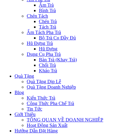
Ấm Trà
Bình Trà
Chén Tách
Chén Trà
Tách Trà
Ấm Tách Pha Trà
Bộ Trà Cụ Đầy Đủ
Hũ Đựng Trà
Hũ Đựng
Dụng Cụ Pha Trà
Bàn Trà (Khay Trà)
Chổi Trà
Kháo Trà
Quà Tặng
Quà Tặng Dịp Lễ
Quà Tặng Doanh Nghiệp
Blog
Kiến Thức Trà
Công Thức Pha Chế Trà
Tin Tức
Giới Thiệu
TỔNG QUAN VỀ DOANH NGHIỆP
Hoạt Động Sản Xuất
Hướng Dẫn Đặt Hàng