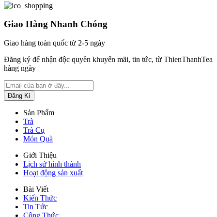
Giao Hàng Nhanh Chóng
Giao hàng toàn quốc từ 2-5 ngày
Đăng ký để nhận độc quyền khuyến mãi, tin tức, từ ThienThanhTea
hàng ngày
Sản Phẩm
Trà
Trà Cụ
Món Quà
Giới Thiệu
Lịch sử hình thành
Hoạt động sản xuất
Bài Viết
Kiến Thức
Tin Tức
Công Thức