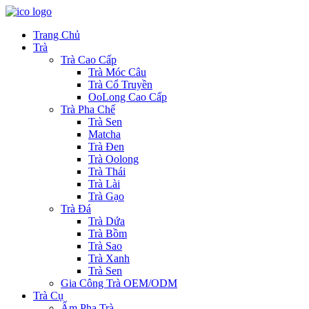
Trang Chủ
Trà
Trà Cao Cấp
Trà Móc Câu
Trà Cổ Truyền
OoLong Cao Cấp
Trà Pha Chế
Trà Sen
Matcha
Trà Đen
Trà Oolong
Trà Thái
Trà Lài
Trà Gạo
Trà Đá
Trà Dứa
Trà Bồm
Trà Sao
Trà Xanh
Trà Sen
Gia Công Trà OEM/ODM
Trà Cụ
Ấm Pha Trà