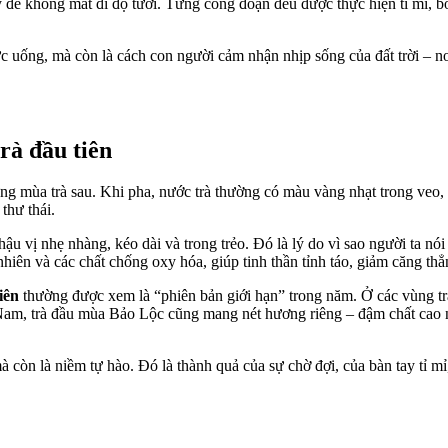
để không mất đi độ tươi. Từng công đoạn đều được thực hiện tỉ mỉ, bởi
ức uống, mà còn là cách con người cảm nhận nhịp sống của đất trời – nơ
trà đầu tiên
ững mùa trà sau. Khi pha, nước trà thường có màu vàng nhạt trong veo,
thư thái.
 hậu vị nhẹ nhàng, kéo dài và trong trẻo. Đó là lý do vì sao người ta 
 nhiên và các chất chống oxy hóa, giúp tinh thần tỉnh táo, giảm căng thẳ
iên
thường được xem là “phiên bản giới hạn” trong năm. Ở các vùng trà
iệt Nam, trà đầu mùa Bảo Lộc cũng mang nét hương riêng – đậm chất cao
còn là niềm tự hào. Đó là thành quả của sự chờ đợi, của bàn tay tỉ mỉ,