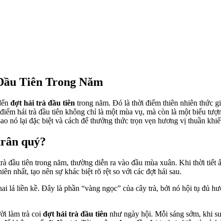
 Đầu Tiên Trong Năm
 đến
đợt hái trà đầu tiên
trong năm. Đó là thời điểm thiên nhiên thức g
điểm hái trà đầu tiên không chỉ là một mùa vụ, mà còn là một biểu tượng 
 sao nó lại đặc biệt và cách để thưởng thức trọn vẹn hương vị thuần khiế
 trân quý?
lá trà đầu tiên trong năm, thường diễn ra vào đầu mùa xuân. Khi thời tiế
n nhất, tạo nên sự khác biệt rõ rệt so với các đợt hái sau.
i lá liền kề. Đây là phần “vàng ngọc” của cây trà, bởi nó hội tụ đủ hư
ời làm trà coi
đợt hái trà đầu tiên
như ngày hội. Mỗi sáng sớm, khi sư