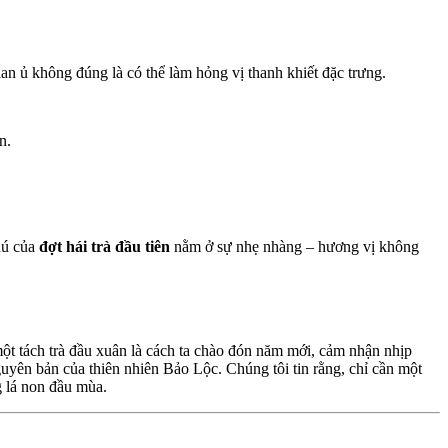
ian ủ không đúng là có thể làm hỏng vị thanh khiết đặc trưng.
n.
hú của
đợt hái trà đầu tiên
nằm ở sự nhẹ nhàng – hương vị không
ột tách trà đầu xuân là cách ta chào đón năm mới, cảm nhận nhịp
guyên bản của thiên nhiên Bảo Lộc. Chúng tôi tin rằng, chỉ cần một
g lá non đầu mùa.