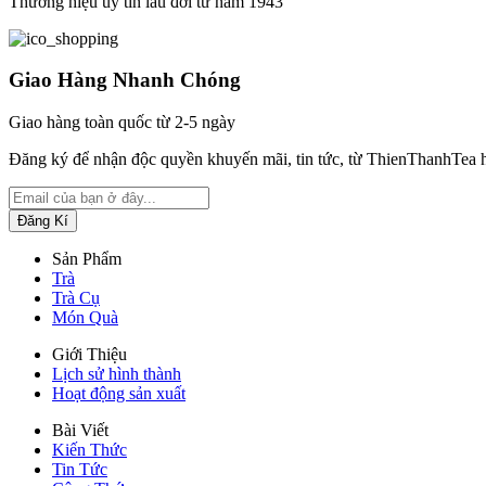
Thương hiệu uy tín lâu đời từ năm 1943
Giao Hàng Nhanh Chóng
Giao hàng toàn quốc từ 2-5 ngày
Đăng ký để nhận độc quyền khuyến mãi, tin tức, từ ThienThanhTea 
Sản Phẩm
Trà
Trà Cụ
Món Quà
Giới Thiệu
Lịch sử hình thành
Hoạt động sản xuất
Bài Viết
Kiến Thức
Tin Tức