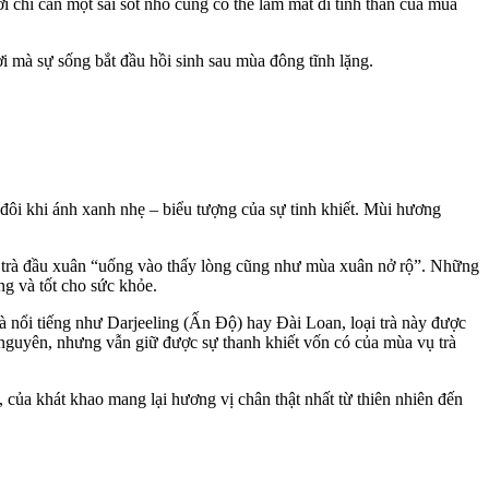
 chỉ cần một sai sót nhỏ cũng có thể làm mất đi tinh thần của mùa
i mà sự sống bắt đầu hồi sinh sau mùa đông tĩnh lặng.
 đôi khi ánh xanh nhẹ – biểu tượng của sự tinh khiết. Mùi hương
nói trà đầu xuân “uống vào thấy lòng cũng như mùa xuân nở rộ”. Những
ng và tốt cho sức khỏe.
 nổi tiếng như Darjeeling (Ấn Độ) hay Đài Loan, loại trà này được
 nguyên, nhưng vẫn giữ được sự thanh khiết vốn có của
mùa vụ trà
 của khát khao mang lại hương vị chân thật nhất từ thiên nhiên đến