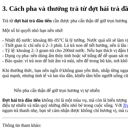
3. Cách pha và thưởng trà từ đợt hái trà đầ
Trà từ
đợt hái trà đầu tiên
cần được pha cẩn thận để giữ trọn hương v
Một số bí quyết nhỏ bạn nên nhớ:
- Nhiệt độ nước: khoảng 80–85°C là lý tưởng. Nước quá sôi sẽ làm vị 
- Thời gian ủ: chỉ nên ủ 2–3 phút. Lá trà non dễ tiết hương, nên ủ lâu s
- Tỷ lệ: khoảng 2–3 gram trà cho 200ml nước. Nếu bạn thích vị đậm h
- Dụng cụ pha: nên dùng ấm thủy tinh hoặc sứ trắng để dễ quan sát 
-
Bảo quản: vì trà non dễ hút ẩm và mùi, nên để trong hũ kín, nơi khô 
Khi thưởng thức, bạn nên ngồi ở không gian yên tĩnh, nhấp từng ngụm
quá mạnh, nhưng tinh tế và lan tỏa dần, khiến tâm hồn người uống cũ
Nên pha cẩn thận để giữ trọn hương vị tự nhiên
Đợt hái trà đầu tiên
không chỉ là một mùa vụ, mà còn là biểu tượng 
điệu tự nhiên và trân quý những điều nhỏ bé trong cuộc sống. Với
Tr
ngụm trà thanh nhẹ, bạn sẽ cảm nhận được không chỉ hương vị, mà cả
Thông tin tham khảo: