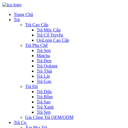
Trang Chủ
Trà
Trà Cao Cấp
Trà Móc Câu
Trà Cổ Truyền
OoLong Cao Cấp
Trà Pha Chế
Trà Sen
Matcha
Trà Đen
Trà Oolong
Trà Thái
Trà Lài
Trà Gạo
Trà Đá
Trà Dứa
Trà Bồm
Trà Sao
Trà Xanh
Trà Sen
Gia Công Trà OEM/ODM
Trà Cụ
Ấm Pha Trà