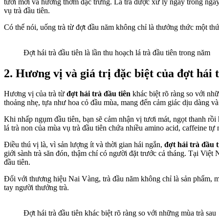
tươi mới và hương thơm đặc trưng. Lá trà được xử lý ngay trong ngày 
vụ
trà đầu tiên.
Có thể nói, uống trà từ đợt đầu năm không chỉ là thưởng thức một th
Đợt hái trà đầu tiên là lần thu hoạch lá trà đầu tiên trong năm
2. Hương vị và giá trị đặc biệt của đợt hái 
Hương vị của trà từ
đợt hái trà đầu tiên
khác biệt rõ ràng so với nh
thoảng nhẹ, tựa như hoa cỏ đầu mùa, mang đến cảm giác dịu dàng và 
Khi nhấp ngụm đầu tiên, bạn sẽ cảm nhận vị tươi mát, ngọt thanh rồi
lá trà non của mùa vụ trà đầu tiên chứa nhiều amino acid, caffeine tự
Điều thú vị là, vì sản lượng ít và thời gian hái ngắn,
đợt hái trà đầu t
giới sành trà săn đón, thậm chí có người đặt trước cả tháng. Tại V
đầu tiên.
Đối với thương hiệu Nai Vàng, trà đầu năm không chỉ là sản phẩm, mà 
tay người thưởng trà.
Đợt hái trà đầu tiên khác biệt rõ ràng so với những mùa trà sau