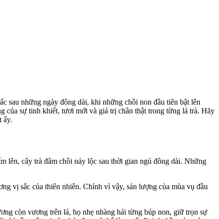
iấc sau những ngày đông dài, khi những chồi non đầu tiên bật lên
của sự tinh khiết, tươi mới và giá trị chân thật trong từng lá trà. Hãy
t ấy.
t ấm lên, cây trà đâm chồi nảy lộc sau thời gian ngủ đông dài. Những
ơng vị sắc của thiên nhiên. Chính vì vậy, sản lượng của mùa vụ
đầu
ơng còn vương trên lá, họ nhẹ nhàng hái từng búp non, giữ trọn sự