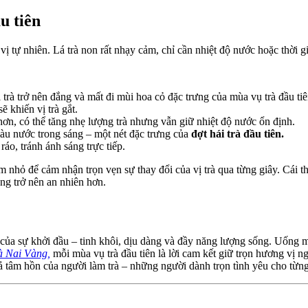
u tiên
ị tự nhiên. Lá trà non rất nhạy cảm, chỉ cần nhiệt độ nước hoặc thời g
trà trở nên đắng và mất đi mùi hoa cỏ đặc trưng của mùa vụ trà đầu tiê
ẽ khiến vị trà gắt.
ơn, có thể tăng nhẹ lượng trà nhưng vẫn giữ nhiệt độ nước ổn định.
màu nước trong sáng – một nét đặc trưng của
đợt hái trà đầu tiên.
ráo, tránh ánh sáng trực tiếp.
 nhỏ để cảm nhận trọn vẹn sự thay đổi của vị trà qua từng giây. Cái t
ng trở nên an nhiên hơn.
của sự khởi đầu – tinh khôi, dịu dàng và đầy năng lượng sống. Uống m
à Nai Vàng,
mỗi mùa vụ trà đầu tiên là lời cam kết giữ trọn hương vị n
 tâm hồn của người làm trà – những người dành trọn tình yêu cho từn