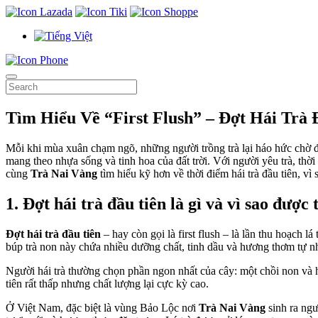
Tìm Hiểu Về “First Flush” – Đợt Hái Trà
Mỗi khi mùa xuân chạm ngõ, những người trồng trà lại háo hức chờ
mang theo nhựa sống và tinh hoa của đất trời. Với người yêu trà, thời 
cùng
Trà Nai Vàng
tìm hiểu kỹ hơn về thời điểm hái trà đầu tiên, vì
1. Đợt hái trà đầu tiên là gì và vì sao được
Đợt hái trà đầu tiên
– hay còn gọi là first flush – là lần thu hoạch 
búp trà non này chứa nhiều dưỡng chất, tinh dầu và hương thơm tự nhiê
Người hái trà thường chọn phần ngon nhất của cây: một chồi non và ha
tiên rất thấp nhưng chất lượng lại cực kỳ cao.
Ở Việt Nam, đặc biệt là vùng Bảo Lộc nơi
Trà Nai Vàng
sinh ra ngư