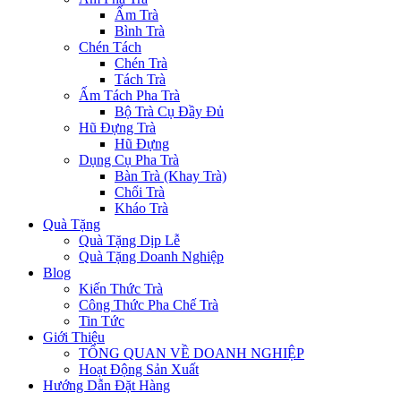
Ấm Trà
Bình Trà
Chén Tách
Chén Trà
Tách Trà
Ấm Tách Pha Trà
Bộ Trà Cụ Đầy Đủ
Hũ Đựng Trà
Hũ Đựng
Dụng Cụ Pha Trà
Bàn Trà (Khay Trà)
Chổi Trà
Kháo Trà
Quà Tặng
Quà Tặng Dịp Lễ
Quà Tặng Doanh Nghiệp
Blog
Kiến Thức Trà
Công Thức Pha Chế Trà
Tin Tức
Giới Thiệu
TỔNG QUAN VỀ DOANH NGHIỆP
Hoạt Động Sản Xuất
Hướng Dẫn Đặt Hàng