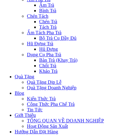
Ấm Trà
Bình Trà
Chén Tách
Chén Trà
Tách Trà
Ấm Tách Pha Trà
Bộ Trà Cụ Đầy Đủ
Hũ Đựng Trà
Hũ Đựng
Dụng Cụ Pha Trà
Bàn Trà (Khay Trà)
Chổi Trà
Kháo Trà
Quà Tặng
Quà Tặng Dịp Lễ
Quà Tặng Doanh Nghiệp
Blog
Kiến Thức Trà
Công Thức Pha Chế Trà
Tin Tức
Giới Thiệu
TỔNG QUAN VỀ DOANH NGHIỆP
Hoạt Động Sản Xuất
Hướng Dẫn Đặt Hàng