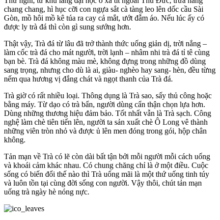
Thử nghĩ, từ khu làng đại học ở xa tít ngoài Thủ Đức, trưa nắng
chang chang, hì hục cỡi con ngựa sắt cà tàng leo lên dốc cầu Sài
Gòn, mồ hôi mồ kê túa ra cay cả mắt, ướt đẫm áo. Nếu lúc ấy có
được ly trà đá thì còn gì sung sướng hơn.
Thật vậy, Trà đá từ lâu đã trở thành thức uống giản dị, trời nắng –
làm cốc trà đá cho mát người, trời lạnh – nhâm nhi trà đá tỉ tê cùng
bạn bè. Trà đá không màu mè, không đựng trong những đồ dùng
sang trọng, nhưng cho dù là ai, giàu- nghèo hay sang- hèn, đều từng
nếm qua hương vị đắng chát và ngọt thanh của Trà đá.
Trà giờ có rất nhiều loại. Thông dụng là Trà sao, sấy thủ công hoặc
bằng máy. Từ dạo có trà bẩn, người dùng cẩn thận chọn lựa hơn.
Dùng những thương hiệu đảm bảo. Tốt nhất vẫn là Trà sạch. Công
nghệ làm chè tiên tiến lên, người ta sản xuất chè Ô Long vê thành
những viên tròn nhỏ và được ủ lên men đóng trong gói, hộp chân
không.
Tản mạn về Trà có lẽ còn dài bất tận bởi mỗi người mỗi cách uống
và khoái cảm khác nhau. Có chung chăng chỉ là ở một điều. Cuộc
sống có biến đổi thế nào thì Trà uống mãi là một thứ uống tinh túy
và luôn tồn tại cùng đời sống con người. Vậy thôi, chút tản mạn
uống trà ngày hè nóng nực.