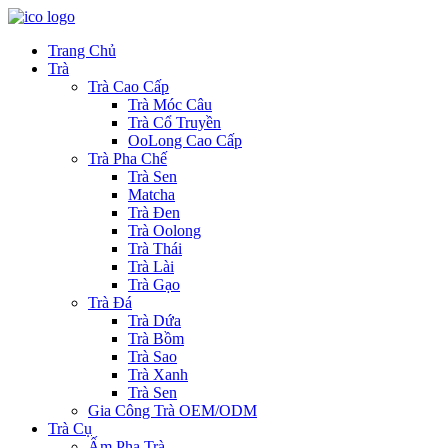
Trang Chủ
Trà
Trà Cao Cấp
Trà Móc Câu
Trà Cổ Truyền
OoLong Cao Cấp
Trà Pha Chế
Trà Sen
Matcha
Trà Đen
Trà Oolong
Trà Thái
Trà Lài
Trà Gạo
Trà Đá
Trà Dứa
Trà Bồm
Trà Sao
Trà Xanh
Trà Sen
Gia Công Trà OEM/ODM
Trà Cụ
Ấm Pha Trà