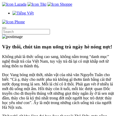
Vậy thôi, chút tản mạn uống trà ngày hè nóng nực!
Không phải là thức uống cao sang, không nằm trong “danh mục”
nghệ thuật trà của Việt Nam, tuy vậy trà đá lại có mặt khắp nơi từ
nông thôn ra thành thị
.
Đọc Vang bóng một thời, nhân vật của nhà văn Nguyễn Tuân cho
biết: “Cả ạ, thày cho nước pha trà không gì thơm lành bằng cái thứ
nước đọng trong lá sen. Mỗi lá chỉ có ít thôi. Phải gạn vét ở nhiều lá
mới đủ uống một ấm. Hồi thày còn ít tuổi, mỗi lúc được quan Ðốc
truyền cho đi thuyền thúng vớt những giọt thủy ngân ấy ở lá sen mặt
đầm, thày cho là kỳ thú nhất trong đời một người học trò được thày
học yêu như con”. Ấy là một trong những cách uống trà của người
Hà Nội xưa.