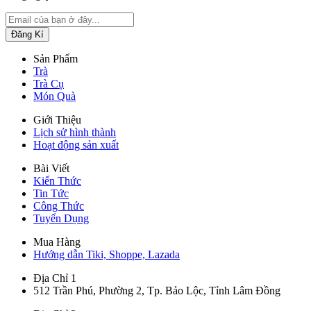
Sản Phẩm
Trà
Trà Cụ
Món Quà
Giới Thiệu
Lịch sử hình thành
Hoạt động sản xuất
Bài Viết
Kiến Thức
Tin Tức
Công Thức
Tuyển Dụng
Mua Hàng
Hướng dẫn Tiki, Shoppe, Lazada
Địa Chỉ 1
512 Trần Phú, Phường 2, Tp. Bảo Lộc, Tỉnh Lâm Đồng