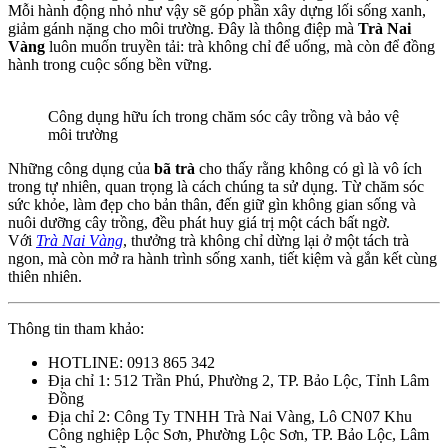
Mỗi hành động nhỏ như vậy sẽ góp phần xây dựng lối sống xanh,
giảm gánh nặng cho môi trường. Đây là thông điệp mà
Trà Nai
Vàng
luôn muốn truyền tải: trà không chỉ để uống, mà còn để đồng
hành trong cuộc sống bền vững.
Công dụng hữu ích trong chăm sóc cây trồng và bảo vệ
môi trường
Những công dụng của
bã trà
cho thấy rằng không có gì là vô ích
trong tự nhiên, quan trọng là cách chúng ta sử dụng. Từ chăm sóc
sức khỏe, làm đẹp cho bản thân, đến giữ gìn không gian sống và
nuôi dưỡng cây trồng, đều phát huy giá trị một cách bất ngờ.
Với
Trà Nai Vàng
, thưởng trà không chỉ dừng lại ở một tách trà
ngon, mà còn mở ra hành trình sống xanh, tiết kiệm và gắn kết cùng
thiên nhiên.
Thông tin tham khảo:
HOTLINE: 0913 865 342
Địa chỉ 1: 512 Trần Phú, Phường 2, TP. Bảo Lộc, Tỉnh Lâm
Đồng
Địa chỉ 2: Công Ty TNHH Trà Nai Vàng, Lô CN07 Khu
Công nghiệp Lộc Sơn, Phường Lộc Sơn, TP. Bảo Lộc, Lâm