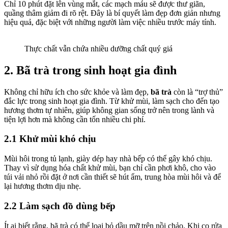
Chỉ 10 phút đặt lên vùng mắt, các mạch máu sẽ được thư giãn,
quầng thâm giảm đi rõ rệt. Đây là bí quyết làm đẹp đơn giản nhưng
hiệu quả, đặc biệt với những người làm việc nhiều trước máy tính.
Thực chất vẫn chứa nhiều dưỡng chất quý giá
2. Bã trà trong sinh hoạt gia đình
Không chỉ hữu ích cho sức khỏe và làm đẹp,
bã trà
còn là “trợ thủ”
đắc lực trong sinh hoạt gia đình. Từ khử mùi, làm sạch cho đến tạo
hương thơm tự nhiên, giúp không gian sống trở nên trong lành và
tiện lợi hơn mà không cần tốn nhiều chi phí.
2.1 Khử mùi khó chịu
Mùi hôi trong tủ lạnh, giày dép hay nhà bếp có thể gây khó chịu.
Thay vì sử dụng hóa chất khử mùi, bạn chỉ cần phơi khô, cho vào
túi vải nhỏ rồi đặt ở nơi cần thiết sẽ hút ẩm, trung hòa mùi hôi và để
lại hương thơm dịu nhẹ.
2.2 Làm sạch đồ dùng bếp
Ít ai biết rằng, bã trà có thể loại bỏ dầu mỡ trên nồi chảo. Khi cọ rửa