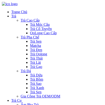
Trang Chủ
Trà
Trà Cao Cấp
Trà Móc Câu
Trà Cổ Truyền
OoLong Cao Cấp
Trà Pha Chế
Trà Sen
Matcha
Trà Đen
Trà Oolong
Trà Thái
Trà Lài
Trà Gạo
Trà Đá
Trà Dứa
Trà Bồm
Trà Sao
Trà Xanh
Trà Sen
Gia Công Trà OEM/ODM
Trà Cụ
Ấm Pha Trà