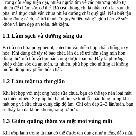
Trong đời sống hiện đại, nhiều người tìm về các phương pháp tự
nhiên để chăm sóc cơ thể.
Bã trà
không chỉ là phần còn lại sau khi
pha, mà thực chất vẫn chứa nhiều dưỡng chất quý giá. Nếu biết tận
dụng đúng cách, sẽ trở thành “nguyên liệu vàng” giúp bảo vệ sức
khỏe và làm đẹp an toàn, tiết kiệm.
1.1 Làm sạch và dưỡng sáng da
Bã trà có chứa polyphenol, catechin và nhiều hợp chất chống oxy
hóa. Khi dùng để tẩy tế bào chết, làn da sẽ trở nên sáng mịn hơn,
đồng thời mồ hôi và bụi bẩn cũng được loại bỏ. Đây là phương
pháp chăm sóc da an toàn, tự nhiên, phù hợp cho những ai không
muốn dùng mỹ phẩm hóa chất.
1.2 Làm mặt nạ thư giãn
Khi kết hợp với mật ong hoặc sữa chua, bạn có thể tạo nên loại mặt
nạ thiên nhiên. Sẽ giúp hút bã nhờn, se khít lỗ chân lông trong khi
mật ong và sữa chua cung cấp độ ẩm. Chỉ cần đắp 2–3 lần/tuần, bạn
sẽ thấy làn da khỏe khoắn, rạng rỡ hơn.
1.3 Giảm quầng thâm và mệt mỏi vùng mắt
Khi ướp lạnh trong tủ mát có thể được tận dụng như miếng đắp mắt.