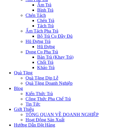
Ấm Trà
Bình Trà
Chén Tách
Chén Trà
Tách Trà
Ấm Tách Pha Trà
Bộ Trà Cụ Đầy Đủ
Hũ Đựng Trà
Hũ Đựng
Dụng Cụ Pha Trà
Bàn Trà (Khay Trà)
Chổi Trà
Kháo Trà
Quà Tặng
Quà Tặng Dịp Lễ
Quà Tặng Doanh Nghiệp
Blog
Kiến Thức Trà
Công Thức Pha Chế Trà
Tin Tức
Giới Thiệu
TỔNG QUAN VỀ DOANH NGHIỆP
Hoạt Động Sản Xuất
Hướng Dẫn Đặt Hàng