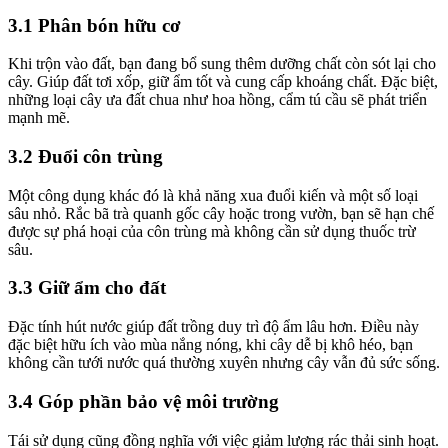
3.1 Phân bón hữu cơ
Khi trộn vào đất, bạn đang bổ sung thêm dưỡng chất còn sót lại cho
cây. Giúp đất tơi xốp, giữ ẩm tốt và cung cấp khoáng chất. Đặc biệt,
những loại cây ưa đất chua như hoa hồng, cẩm tú cầu sẽ phát triển
mạnh mẽ.
3.2 Đuổi côn trùng
Một công dụng khác đó là khả năng xua đuổi kiến và một số loại
sâu nhỏ. Rắc bã trà quanh gốc cây hoặc trong vườn, bạn sẽ hạn chế
được sự phá hoại của côn trùng mà không cần sử dụng thuốc trừ
sâu.
3.3 Giữ ẩm cho đất
Đặc tính hút nước giúp đất trồng duy trì độ ẩm lâu hơn. Điều này
đặc biệt hữu ích vào mùa nắng nóng, khi cây dễ bị khô héo, bạn
không cần tưới nước quá thường xuyên nhưng cây vẫn đủ sức sống.
3.4 Góp phần bảo vệ môi trường
Tái sử dụng cũng đồng nghĩa với việc giảm lượng rác thải sinh hoạt.