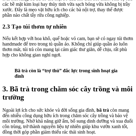
các bề mặt kim loại hay thủy tinh vừa sạch bóng vừa không bị trầy
xước. Đây là mẹo vặt hữu ích cho các bà nội trợ, thay thế được
phần nào chất tẩy rửa công nghiệp.
2.3 Tạo túi thơm tự nhiên
Nếu kết hợp với hoa khô, quế hoặc vỏ cam, bạn sẽ có ngay túi thơm
handmade để treo trong tủ quần áo. Không chỉ giúp quần áo luôn
thơm mát, túi trà còn mang lại cảm giác thư giãn, dễ chịu, rất phù
hợp cho không gian nghỉ ngơi.
Bã trà còn là “trợ thủ” đắc lực trong sinh hoạt gia
đình
3. Bã trà trong chăm sóc cây trồng và môi
trường
Ngoài lợi ích cho sức khỏe và đời sống gia đình,
bã trà
còn mang
đến nhiều công dụng hữu ích trong chăm sóc cây trồng và bảo vệ
môi trường. Nhờ khả năng giữ ẩm, bổ sung dinh dưỡng và xua đuổi
côn trùng, trở thành nguyên liệu tự nhiên giúp khu vườn xanh tốt,
đồng thời góp phần giảm thiểu rác thải sinh hoạt.