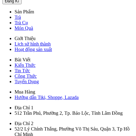
Sản Phẩm
Trà
Trà Cụ
Món Quà
Giới Thiệu
Lịch sử hình thành
Hoạt động sản xuất
Bài Viết
Kiến Thức
Tin Tức
Công Thức
Tuyển Dụng
Mua Hàng
Hướng dẫn Tiki, Shoppe, Lazada
Địa Chỉ 1
512 Trần Phú, Phường 2, Tp. Bảo Lộc, Tỉnh Lâm Đồng
Địa Chỉ 2
52/2 Lý Chính Thắng, Phường Võ Thị Sáu, Quận 3, Tp Hồ
Chí Minh