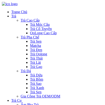
Trang Chủ
Trà
Trà Cao Cấp
Trà Móc Câu
Trà Cổ Truyền
OoLong Cao Cấp
Trà Pha Chế
Trà Sen
Matcha
Trà Đen
Trà Oolong
Trà Thái
Trà Lài
Trà Gạo
Trà Đá
Trà Dứa
Trà Bồm
Trà Sao
Trà Xanh
Trà Sen
Gia Công Trà OEM/ODM
Trà Cụ
Ấm Pha Trà