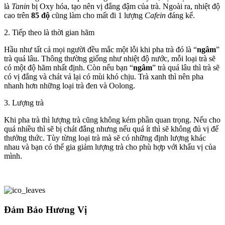
là
Tanin
bị Oxy hóa, tạo nên vị đắng đậm của trà. Ngoài ra, nhiệt độ
cao trên
85 độ
cũng làm cho mất đi 1 lượng
Cafein
đáng kể.
2. Tiếp theo là thời gian hãm
Hầu như tất cả mọi người đều mắc một lỗi khi pha trà đó là “
ngâm
”
trà quá lâu. Thông thường giống như nhiệt độ nước, mỗi loại trà sẽ
có một độ hãm nhất định. Còn nếu bạn “
ngâm
” trà quá lâu thì trà sẽ
có vị đắng và chát vả lại có mùi khó chịu. Trà xanh thì nên pha
nhanh hơn những loại trà đen và Oolong.
3. Lượng trà
Khi pha trà thì lượng trà cũng không kém phần quan trọng. Nếu cho
quá nhiều thì sẽ bị chát đắng nhưng nếu quá ít thì sẽ không đủ vị để
thưởng thức. Tùy từng loại trà mà sẽ có những định lượng khác
nhau và bạn có thể gia giảm lượng trà cho phù hợp với khẩu vị của
mình.
Đảm Bảo Hương Vị