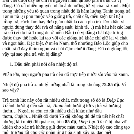
Bài viết dưới đây sẽ chỉ ra nguyên nhân tại sao pha trà lại có vị
đắng. Có rất nhiều nguyên nhân ảnh hưởng tới vị của trà xanh. Một
trong những yếu tố quan trong nhất đó là hàm lượng Tanin trong trà.
Tanin trà lại phụ thuộc vào giống trà, chất đất, điều kiện khí hậu
trồng trà, cách làm hay đơn giản nhất là cách pha trà. Do khẩu vị
người dùng thay đổi (và cả năng suất, kinh tế…) mà hầu hết các loại
trà cổ (ví dụ trà Trung du ở miền Bắc) có vị đắng chát đặc trưng
được thay thế hoặc lai tạo với các giống trà khác chỉ giữ lại vị chát
và ngọt hậu. Đặc biệt, ở miền Nam, thổ nhưỡng Bảo Lộc giúp cho
chất trà ở đây thơm ngon và chát đậm chứ ít đắng. Đã có giống tốt,
vậy tại sao pha trà vẫn bị đắng?
Đầu tiên phải nói đến nhiệt độ trà
Phần lớn, mọi người pha trà đều đổ trực tiếp nước sôi vào trà xanh.
Nhiệt độ pha trà xanh lý tưởng nhất là trong khoảng
75-85 độ
. Vì
sao vậy?
Trà xanh lúc này còn rất nhiều chất, một trong số đó là
Diệp Lục
Tố
ảnh hưởng đến sắc trà,
Tanin
ảnh hưởng tới vị trà và hương
thơm… Ngoài ra còn có rất nhiều chất khác như dầu
thơm,
Cafein
…Nhiệt độ dưới
75 độ
không đủ để trà tiết hết chất
nhưng khi nhiệt độ quá cao, trên
85 độ
,
Diệp Lục Tố
sẽ bị phá vỡ
khiến cho xác trà không giữ được màu xanh. Nhiệt độ cao cũng tạo
môi trường tốt cho các phản ứng hóa-sinh xảy ra, đặc biệt