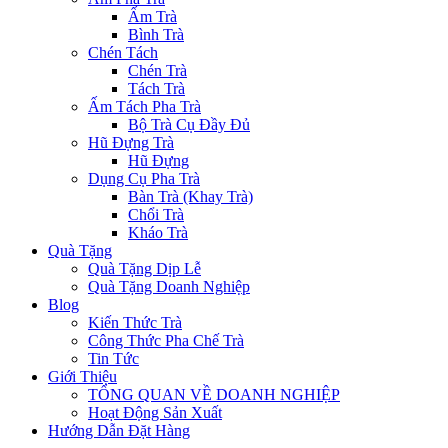
Ấm Trà
Bình Trà
Chén Tách
Chén Trà
Tách Trà
Ấm Tách Pha Trà
Bộ Trà Cụ Đầy Đủ
Hũ Đựng Trà
Hũ Đựng
Dụng Cụ Pha Trà
Bàn Trà (Khay Trà)
Chổi Trà
Kháo Trà
Quà Tặng
Quà Tặng Dịp Lễ
Quà Tặng Doanh Nghiệp
Blog
Kiến Thức Trà
Công Thức Pha Chế Trà
Tin Tức
Giới Thiệu
TỔNG QUAN VỀ DOANH NGHIỆP
Hoạt Động Sản Xuất
Hướng Dẫn Đặt Hàng