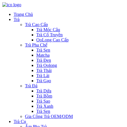
Trang Chủ
Trà
Trà Cao Cấp
Trà Móc Câu
Trà Cổ Truyền
OoLong Cao Cấp
Trà Pha Chế
Trà Sen
Matcha
Trà Đen
Trà Oolong
Trà Thái
Trà Lài
Trà Gạo
Trà Đá
Trà Dứa
Trà Bồm
Trà Sao
Trà Xanh
Trà Sen
Gia Công Trà OEM/ODM
Trà Cụ
Ấm Pha Trà