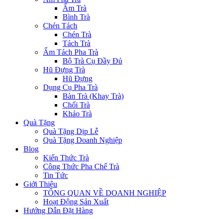
Ấm Trà
Bình Trà
Chén Tách
Chén Trà
Tách Trà
Ấm Tách Pha Trà
Bộ Trà Cụ Đầy Đủ
Hũ Đựng Trà
Hũ Đựng
Dụng Cụ Pha Trà
Bàn Trà (Khay Trà)
Chổi Trà
Kháo Trà
Quà Tặng
Quà Tặng Dịp Lễ
Quà Tặng Doanh Nghiệp
Blog
Kiến Thức Trà
Công Thức Pha Chế Trà
Tin Tức
Giới Thiệu
TỔNG QUAN VỀ DOANH NGHIỆP
Hoạt Động Sản Xuất
Hướng Dẫn Đặt Hàng