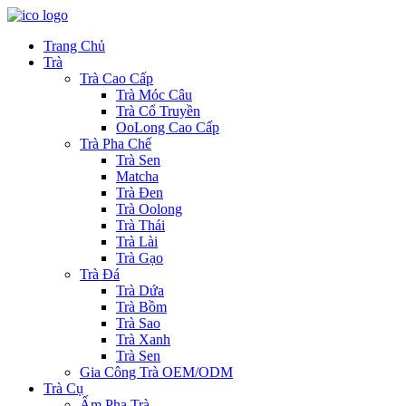
Trang Chủ
Trà
Trà Cao Cấp
Trà Móc Câu
Trà Cổ Truyền
OoLong Cao Cấp
Trà Pha Chế
Trà Sen
Matcha
Trà Đen
Trà Oolong
Trà Thái
Trà Lài
Trà Gạo
Trà Đá
Trà Dứa
Trà Bồm
Trà Sao
Trà Xanh
Trà Sen
Gia Công Trà OEM/ODM
Trà Cụ
Ấm Pha Trà