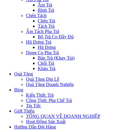
Ấm Trà
Bình Trà
Chén Tách
Chén Trà
Tách Trà
Ấm Tách Pha Trà
Bộ Trà Cụ Đầy Đủ
Hũ Đựng Trà
Hũ Đựng
Dụng Cụ Pha Trà
Bàn Trà (Khay Trà)
Chổi Trà
Kháo Trà
Quà Tặng
Quà Tặng Dịp Lễ
Quà Tặng Doanh Nghiệp
Blog
Kiến Thức Trà
Công Thức Pha Chế Trà
Tin Tức
Giới Thiệu
TỔNG QUAN VỀ DOANH NGHIỆP
Hoạt Động Sản Xuất
Hướng Dẫn Đặt Hàng