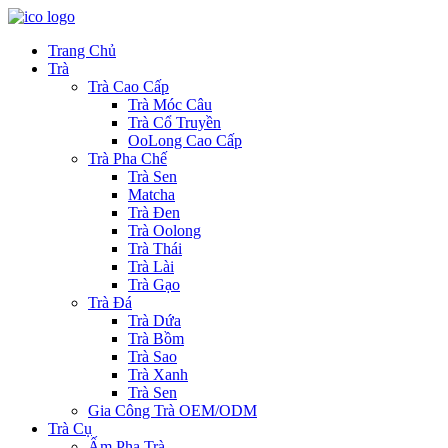
Trang Chủ
Trà
Trà Cao Cấp
Trà Móc Câu
Trà Cổ Truyền
OoLong Cao Cấp
Trà Pha Chế
Trà Sen
Matcha
Trà Đen
Trà Oolong
Trà Thái
Trà Lài
Trà Gạo
Trà Đá
Trà Dứa
Trà Bồm
Trà Sao
Trà Xanh
Trà Sen
Gia Công Trà OEM/ODM
Trà Cụ
Ấm Pha Trà