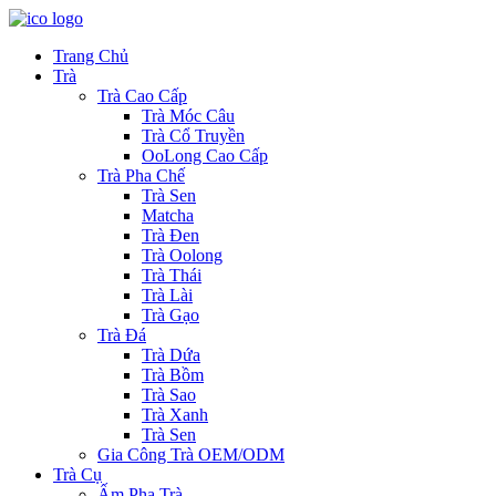
Trang Chủ
Trà
Trà Cao Cấp
Trà Móc Câu
Trà Cổ Truyền
OoLong Cao Cấp
Trà Pha Chế
Trà Sen
Matcha
Trà Đen
Trà Oolong
Trà Thái
Trà Lài
Trà Gạo
Trà Đá
Trà Dứa
Trà Bồm
Trà Sao
Trà Xanh
Trà Sen
Gia Công Trà OEM/ODM
Trà Cụ
Ấm Pha Trà