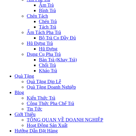
Ấm Trà
Bình Trà
Chén Tách
Chén Trà
Tách Trà
Ấm Tách Pha Trà
Bộ Trà Cụ Đầy Đủ
Hũ Đựng Trà
Hũ Đựng
Dụng Cụ Pha Trà
Bàn Trà (Khay Trà)
Chổi Trà
Kháo Trà
Quà Tặng
Quà Tặng Dịp Lễ
Quà Tặng Doanh Nghiệp
Blog
Kiến Thức Trà
Công Thức Pha Chế Trà
Tin Tức
Giới Thiệu
TỔNG QUAN VỀ DOANH NGHIỆP
Hoạt Động Sản Xuất
Hướng Dẫn Đặt Hàng