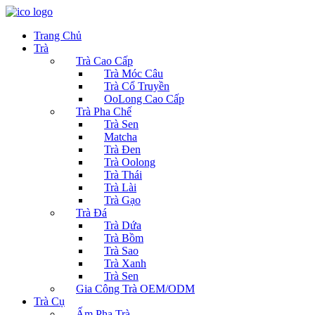
Trang Chủ
Trà
Trà Cao Cấp
Trà Móc Câu
Trà Cổ Truyền
OoLong Cao Cấp
Trà Pha Chế
Trà Sen
Matcha
Trà Đen
Trà Oolong
Trà Thái
Trà Lài
Trà Gạo
Trà Đá
Trà Dứa
Trà Bồm
Trà Sao
Trà Xanh
Trà Sen
Gia Công Trà OEM/ODM
Trà Cụ
Ấm Pha Trà