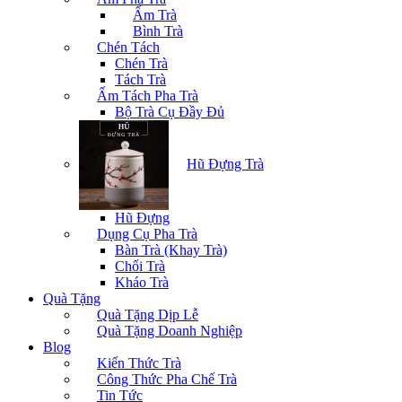
Ấm Trà
Bình Trà
Chén Tách
Chén Trà
Tách Trà
Ấm Tách Pha Trà
Bộ Trà Cụ Đầy Đủ
Hũ Đựng Trà
Hũ Đựng
Dụng Cụ Pha Trà
Bàn Trà (Khay Trà)
Chổi Trà
Kháo Trà
Quà Tặng
Quà Tặng Dịp Lễ
Quà Tặng Doanh Nghiệp
Blog
Kiến Thức Trà
Công Thức Pha Chế Trà
Tin Tức