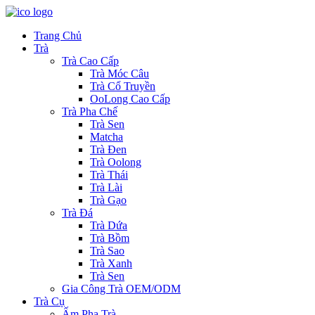
Trang Chủ
Trà
Trà Cao Cấp
Trà Móc Câu
Trà Cổ Truyền
OoLong Cao Cấp
Trà Pha Chế
Trà Sen
Matcha
Trà Đen
Trà Oolong
Trà Thái
Trà Lài
Trà Gạo
Trà Đá
Trà Dứa
Trà Bồm
Trà Sao
Trà Xanh
Trà Sen
Gia Công Trà OEM/ODM
Trà Cụ
Ấm Pha Trà