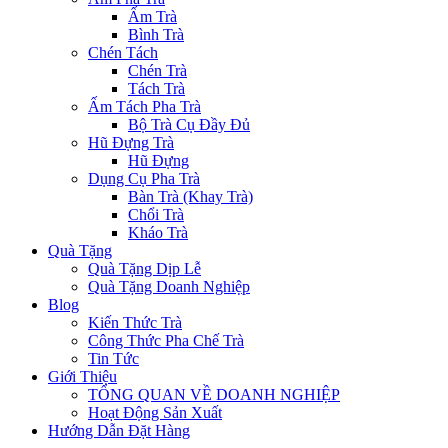
Ấm Trà
Bình Trà
Chén Tách
Chén Trà
Tách Trà
Ấm Tách Pha Trà
Bộ Trà Cụ Đầy Đủ
Hũ Đựng Trà
Hũ Đựng
Dụng Cụ Pha Trà
Bàn Trà (Khay Trà)
Chổi Trà
Kháo Trà
Quà Tặng
Quà Tặng Dịp Lễ
Quà Tặng Doanh Nghiệp
Blog
Kiến Thức Trà
Công Thức Pha Chế Trà
Tin Tức
Giới Thiệu
TỔNG QUAN VỀ DOANH NGHIỆP
Hoạt Động Sản Xuất
Hướng Dẫn Đặt Hàng