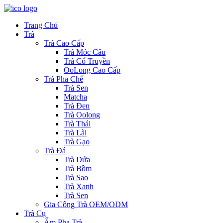
Trang Chủ
Trà
Trà Cao Cấp
Trà Móc Câu
Trà Cổ Truyền
OoLong Cao Cấp
Trà Pha Chế
Trà Sen
Matcha
Trà Đen
Trà Oolong
Trà Thái
Trà Lài
Trà Gạo
Trà Đá
Trà Dứa
Trà Bồm
Trà Sao
Trà Xanh
Trà Sen
Gia Công Trà OEM/ODM
Trà Cụ
Ấm Pha Trà