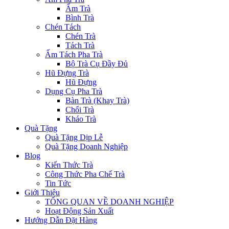
Ấm Trà
Bình Trà
Chén Tách
Chén Trà
Tách Trà
Ấm Tách Pha Trà
Bộ Trà Cụ Đầy Đủ
Hũ Đựng Trà
Hũ Đựng
Dụng Cụ Pha Trà
Bàn Trà (Khay Trà)
Chổi Trà
Kháo Trà
Quà Tặng
Quà Tặng Dịp Lễ
Quà Tặng Doanh Nghiệp
Blog
Kiến Thức Trà
Công Thức Pha Chế Trà
Tin Tức
Giới Thiệu
TỔNG QUAN VỀ DOANH NGHIỆP
Hoạt Động Sản Xuất
Hướng Dẫn Đặt Hàng