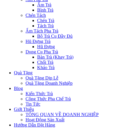
Ấm Trà
Bình Trà
Chén Tách
Chén Trà
Tách Trà
Ấm Tách Pha Trà
Bộ Trà Cụ Đầy Đủ
Hũ Đựng Trà
Hũ Đựng
Dụng Cụ Pha Trà
Bàn Trà (Khay Trà)
Chổi Trà
Kháo Trà
Quà Tặng
Quà Tặng Dịp Lễ
Quà Tặng Doanh Nghiệp
Blog
Kiến Thức Trà
Công Thức Pha Chế Trà
Tin Tức
Giới Thiệu
TỔNG QUAN VỀ DOANH NGHIỆP
Hoạt Động Sản Xuất
Hướng Dẫn Đặt Hàng