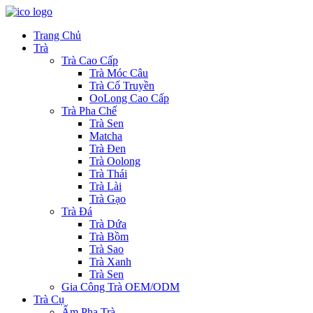
Trang Chủ
Trà
Trà Cao Cấp
Trà Móc Câu
Trà Cổ Truyền
OoLong Cao Cấp
Trà Pha Chế
Trà Sen
Matcha
Trà Đen
Trà Oolong
Trà Thái
Trà Lài
Trà Gạo
Trà Đá
Trà Dứa
Trà Bồm
Trà Sao
Trà Xanh
Trà Sen
Gia Công Trà OEM/ODM
Trà Cụ
Ấm Pha Trà