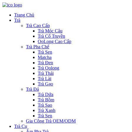
Trang Chủ
Trà
Trà Cao Cấp
Trà Móc Câu
Trà Cổ Truyền
OoLong Cao Cấp
Trà Pha Chế
Trà Sen
Matcha
Trà Đen
Trà Oolong
Trà Thái
Trà Lài
Trà Gạo
Trà Đá
Trà Dứa
Trà Bồm
Trà Sao
Trà Xanh
Trà Sen
Gia Công Trà OEM/ODM
Trà Cụ
Ấm Pha Trà