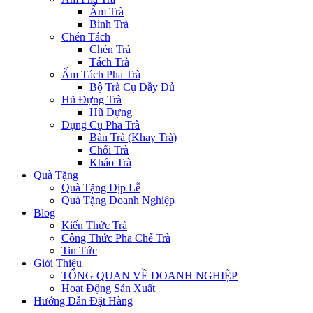
Ấm Trà
Bình Trà
Chén Tách
Chén Trà
Tách Trà
Ấm Tách Pha Trà
Bộ Trà Cụ Đầy Đủ
Hũ Đựng Trà
Hũ Đựng
Dụng Cụ Pha Trà
Bàn Trà (Khay Trà)
Chổi Trà
Kháo Trà
Quà Tặng
Quà Tặng Dịp Lễ
Quà Tặng Doanh Nghiệp
Blog
Kiến Thức Trà
Công Thức Pha Chế Trà
Tin Tức
Giới Thiệu
TỔNG QUAN VỀ DOANH NGHIỆP
Hoạt Động Sản Xuất
Hướng Dẫn Đặt Hàng