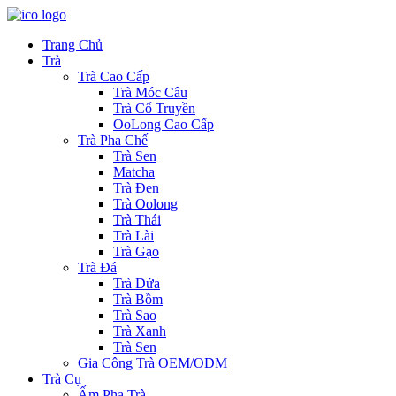
Trang Chủ
Trà
Trà Cao Cấp
Trà Móc Câu
Trà Cổ Truyền
OoLong Cao Cấp
Trà Pha Chế
Trà Sen
Matcha
Trà Đen
Trà Oolong
Trà Thái
Trà Lài
Trà Gạo
Trà Đá
Trà Dứa
Trà Bồm
Trà Sao
Trà Xanh
Trà Sen
Gia Công Trà OEM/ODM
Trà Cụ
Ấm Pha Trà