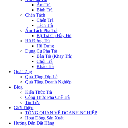
Ấm Trà
Bình Trà
Chén Tách
Chén Trà
Tách Trà
Ấm Tách Pha Trà
Bộ Trà Cụ Đầy Đủ
Hũ Đựng Trà
Hũ Đựng
Dụng Cụ Pha Trà
Bàn Trà (Khay Trà)
Chổi Trà
Kháo Trà
Quà Tặng
Quà Tặng Dịp Lễ
Quà Tặng Doanh Nghiệp
Blog
Kiến Thức Trà
Công Thức Pha Chế Trà
Tin Tức
Giới Thiệu
TỔNG QUAN VỀ DOANH NGHIỆP
Hoạt Động Sản Xuất
Hướng Dẫn Đặt Hàng