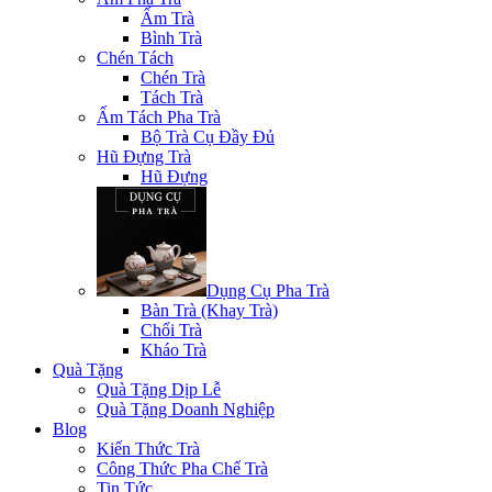
Ấm Trà
Bình Trà
Chén Tách
Chén Trà
Tách Trà
Ấm Tách Pha Trà
Bộ Trà Cụ Đầy Đủ
Hũ Đựng Trà
Hũ Đựng
Dụng Cụ Pha Trà
Bàn Trà (Khay Trà)
Chổi Trà
Kháo Trà
Quà Tặng
Quà Tặng Dịp Lễ
Quà Tặng Doanh Nghiệp
Blog
Kiến Thức Trà
Công Thức Pha Chế Trà
Tin Tức