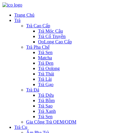
Trang Chủ
Trà
Trà Cao Cấp
Trà Móc Câu
Trà Cổ Truyền
OoLong Cao Cấp
Trà Pha Chế
Trà Sen
Matcha
Trà Đen
Trà Oolong
Trà Thái
Trà Lài
Trà Gạo
Trà Đá
Trà Dứa
Trà Bồm
Trà Sao
Trà Xanh
Trà Sen
Gia Công Trà OEM/ODM
Trà Cụ
Ấm Pha Trà