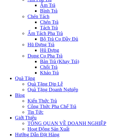
Ấm Trà
Bình Trà
Chén Tách
Chén Trà
Tách Trà
Ấm Tách Pha Trà
Bộ Trà Cụ Đầy Đủ
Hũ Đựng Trà
Hũ Đựng
Dụng Cụ Pha Trà
Bàn Trà (Khay Trà)
Chổi Trà
Kháo Trà
Quà Tặng
Quà Tặng Dịp Lễ
Quà Tặng Doanh Nghiệp
Blog
Kiến Thức Trà
Công Thức Pha Chế Trà
Tin Tức
Giới Thiệu
TỔNG QUAN VỀ DOANH NGHIỆP
Hoạt Động Sản Xuất
Hướng Dẫn Đặt Hàng