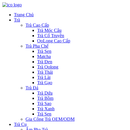
Trang Chủ
Trà
Trà Cao Cấp
Trà Móc Câu
Trà Cổ Truyền
OoLong Cao Cấp
Trà Pha Chế
Trà Sen
Matcha
Trà Đen
Trà Oolong
Trà Thái
Trà Lài
Trà Gạo
Trà Đá
Trà Dứa
Trà Bồm
Trà Sao
Trà Xanh
Trà Sen
Gia Công Trà OEM/ODM
Trà Cụ
Ấm Pha Trà