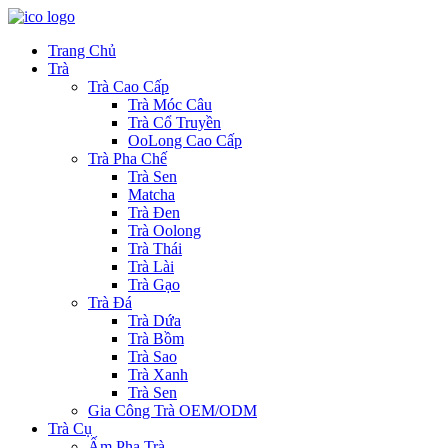
Trang Chủ
Trà
Trà Cao Cấp
Trà Móc Câu
Trà Cổ Truyền
OoLong Cao Cấp
Trà Pha Chế
Trà Sen
Matcha
Trà Đen
Trà Oolong
Trà Thái
Trà Lài
Trà Gạo
Trà Đá
Trà Dứa
Trà Bồm
Trà Sao
Trà Xanh
Trà Sen
Gia Công Trà OEM/ODM
Trà Cụ
Ấm Pha Trà