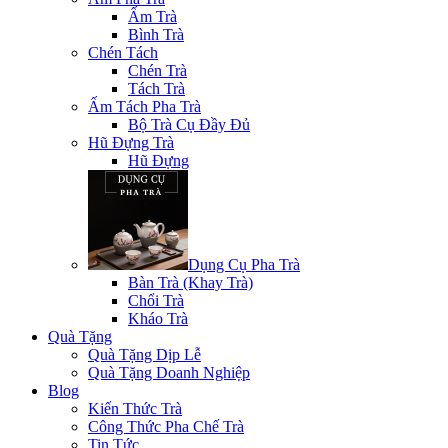
Ấm Trà
Bình Trà
Chén Tách
Chén Trà
Tách Trà
Ấm Tách Pha Trà
Bộ Trà Cụ Đầy Đủ
Hũ Đựng Trà
Hũ Đựng
Dụng Cụ Pha Trà
Bàn Trà (Khay Trà)
Chổi Trà
Kháo Trà
Quà Tặng
Quà Tặng Dịp Lễ
Quà Tặng Doanh Nghiệp
Blog
Kiến Thức Trà
Công Thức Pha Chế Trà
Tin Tức