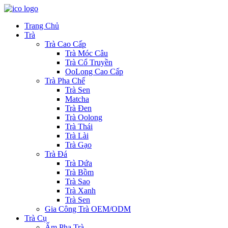
Trang Chủ
Trà
Trà Cao Cấp
Trà Móc Câu
Trà Cổ Truyền
OoLong Cao Cấp
Trà Pha Chế
Trà Sen
Matcha
Trà Đen
Trà Oolong
Trà Thái
Trà Lài
Trà Gạo
Trà Đá
Trà Dứa
Trà Bồm
Trà Sao
Trà Xanh
Trà Sen
Gia Công Trà OEM/ODM
Trà Cụ
Ấm Pha Trà