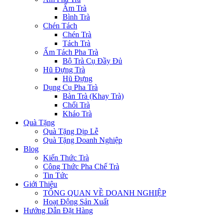
Ấm Trà
Bình Trà
Chén Tách
Chén Trà
Tách Trà
Ấm Tách Pha Trà
Bộ Trà Cụ Đầy Đủ
Hũ Đựng Trà
Hũ Đựng
Dụng Cụ Pha Trà
Bàn Trà (Khay Trà)
Chổi Trà
Kháo Trà
Quà Tặng
Quà Tặng Dịp Lễ
Quà Tặng Doanh Nghiệp
Blog
Kiến Thức Trà
Công Thức Pha Chế Trà
Tin Tức
Giới Thiệu
TỔNG QUAN VỀ DOANH NGHIỆP
Hoạt Động Sản Xuất
Hướng Dẫn Đặt Hàng