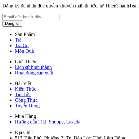
Đăng ký để nhận độc quyền khuyến mãi, tin tức, từ ThienThanhTea 
Sản Phẩm
Trà
Trà Cụ
Món Quà
Giới Thiệu
Lịch sử hình thành
Hoạt động sản xuất
Bài Viết
Kiến Thức
Tin Tức
Công Thức
Tuyển Dụng
Mua Hàng
Hướng dẫn Tiki, Shoppe, Lazada
Địa Chỉ 1
512 Trần Phú, Phường 2, Tp. Bảo Lộc, Tỉnh Lâm Đồng