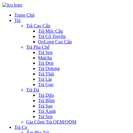
Trang Chủ
Trà
Trà Cao Cấp
Trà Móc Câu
Trà Cổ Truyền
OoLong Cao Cấp
Trà Pha Chế
Trà Sen
Matcha
Trà Đen
Trà Oolong
Trà Thái
Trà Lài
Trà Gạo
Trà Đá
Trà Dứa
Trà Bồm
Trà Sao
Trà Xanh
Trà Sen
Gia Công Trà OEM/ODM
Trà Cụ
Ấm Pha Trà