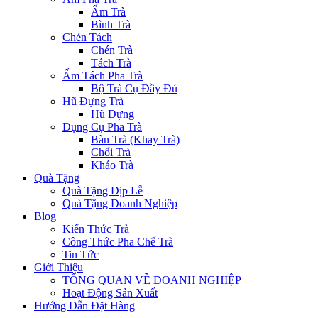
Ấm Trà
Bình Trà
Chén Tách
Chén Trà
Tách Trà
Ấm Tách Pha Trà
Bộ Trà Cụ Đầy Đủ
Hũ Đựng Trà
Hũ Đựng
Dụng Cụ Pha Trà
Bàn Trà (Khay Trà)
Chổi Trà
Kháo Trà
Quà Tặng
Quà Tặng Dịp Lễ
Quà Tặng Doanh Nghiệp
Blog
Kiến Thức Trà
Công Thức Pha Chế Trà
Tin Tức
Giới Thiệu
TỔNG QUAN VỀ DOANH NGHIỆP
Hoạt Động Sản Xuất
Hướng Dẫn Đặt Hàng