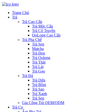
Trang Chủ
Trà
Trà Cao Cấp
Trà Móc Câu
Trà Cổ Truyền
OoLong Cao Cấp
Trà Pha Chế
Trà Sen
Matcha
Trà Đen
Trà Oolong
Trà Thái
Trà Lài
Trà Gạo
Trà Đá
Trà Dứa
Trà Bồm
Trà Sao
Trà Xanh
Trà Sen
Gia Công Trà OEM/ODM
Trà Cụ
Ấm Pha Trà