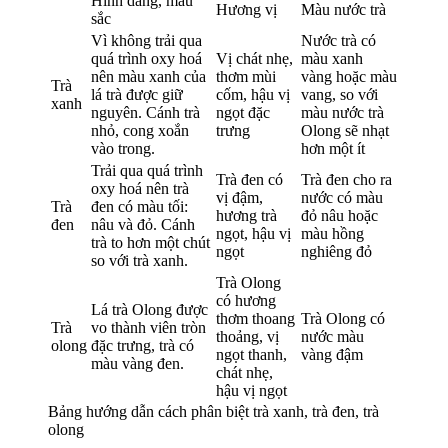
Hình dáng, màu
Hương vị
Màu nước trà
sắc
Vì không trải qua
Nước trà có
quá trình oxy hoá
Vị chát nhẹ,
màu xanh
nên màu xanh của
thơm mùi
vàng hoặc màu
Trà
lá trà được giữ
cốm, hậu vị
vang, so với
xanh
nguyên. Cánh trà
ngọt đặc
màu nước trà
nhỏ, cong xoắn
trưng
Olong sẽ nhạt
vào trong.
hơn một ít
Trải qua quá trình
Trà đen có
Trà đen cho ra
oxy hoá nên trà
vị đậm,
nước có màu
Trà
đen có màu tối:
hương trà
đỏ nâu hoặc
đen
nâu và đỏ. Cánh
ngọt, hậu vị
màu hồng
trà to hơn một chút
ngọt
nghiêng đỏ
so với trà xanh.
Trà Olong
có hương
Lá trà Olong được
thơm thoang
Trà Olong có
Trà
vo thành viên tròn
thoảng, vị
nước màu
olong
đặc trưng, trà có
ngọt thanh,
vàng đậm
màu vàng đen.
chát nhẹ,
hậu vị ngọt
Bảng hướng dẫn cách phân biệt trà xanh, trà đen, trà
olong