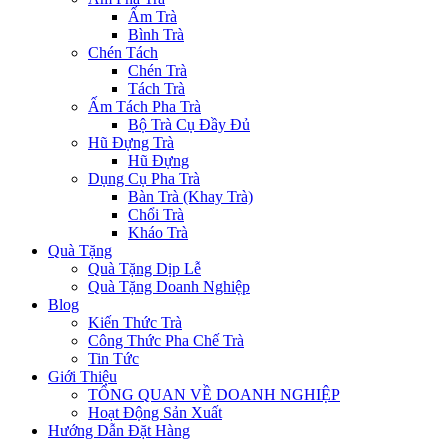
Ấm Trà
Bình Trà
Chén Tách
Chén Trà
Tách Trà
Ấm Tách Pha Trà
Bộ Trà Cụ Đầy Đủ
Hũ Đựng Trà
Hũ Đựng
Dụng Cụ Pha Trà
Bàn Trà (Khay Trà)
Chổi Trà
Kháo Trà
Quà Tặng
Quà Tặng Dịp Lễ
Quà Tặng Doanh Nghiệp
Blog
Kiến Thức Trà
Công Thức Pha Chế Trà
Tin Tức
Giới Thiệu
TỔNG QUAN VỀ DOANH NGHIỆP
Hoạt Động Sản Xuất
Hướng Dẫn Đặt Hàng