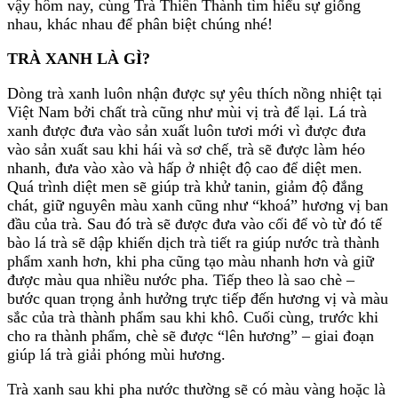
vậy hôm nay, cùng Trà Thiên Thành tìm hiểu sự giống
nhau, khác nhau để phân biệt chúng nhé!
TRÀ XANH LÀ GÌ?
Dòng trà xanh luôn nhận được sự yêu thích nồng nhiệt tại
Việt Nam bởi chất trà cũng như mùi vị trà để lại. Lá trà
xanh được đưa vào sản xuất luôn tươi mới vì được đưa
vào sản xuất sau khi hái và sơ chế, trà sẽ được làm héo
nhanh, đưa vào xào và hấp ở nhiệt độ cao để diệt men.
Quá trình diệt men sẽ giúp trà khử tanin, giảm độ đắng
chát, giữ nguyên màu xanh cũng như “khoá” hương vị ban
đầu của trà. Sau đó trà sẽ được đưa vào cối để vò từ đó tế
bào lá trà sẽ dập khiến dịch trà tiết ra giúp nước trà thành
phẩm xanh hơn, khi pha cũng tạo màu nhanh hơn và giữ
được màu qua nhiều nước pha. Tiếp theo là sao chè –
bước quan trọng ảnh hưởng trực tiếp đến hương vị và màu
sắc của trà thành phẩm sau khi khô. Cuối cùng, trước khi
cho ra thành phẩm, chè sẽ được “lên hương” – giai đoạn
giúp lá trà giải phóng mùi hương.
Trà xanh sau khi pha nước thường sẽ có màu vàng hoặc là