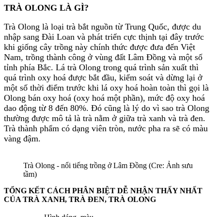
TRÀ OLONG LÀ GÌ?
Trà Olong là loại trà bắt nguồn từ Trung Quốc, được du
nhập sang Đài Loan và phát triển cực thịnh tại đây trước
khi giống cây trồng này chính thức được đưa đến Việt
Nam, trồng thành công ở vùng đất Lâm Đồng và một số
tỉnh phía Bắc. Lá trà Olong trong quá trình sản xuất thì
quá trình oxy hoá được bắt đầu, kiểm soát và dừng lại ở
một số thời điểm trước khi lá oxy hoá hoàn toàn thì gọi là
Olong bán oxy hoá (oxy hoá một phần), mức độ oxy hoá
dao động từ 8 đến 80%. Đó cũng là lý do vì sao trà Olong
thường được mô tả là trà nằm ở giữa trà xanh và trà đen.
Trà thành phẩm có dạng viên tròn, nước pha ra sẽ có màu
vàng đậm.
Trà Olong - nổi tiếng trồng ở Lâm Đồng (Cre: Ảnh sưu
tầm)
TỔNG KẾT CÁCH PHÂN BIỆT DỄ NHẬN THẤY NHẤT
CỦA TRÀ XANH, TRÀ ĐEN, TRÀ OLONG