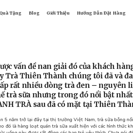
Quà Tặng
Blog
Giới Thiệu
Hướng Dẫn Đặt Hàng
ược vấn đề nan giải đó của khách hàn
y Trà Thiên Thành chúng tôi đã và đ
ấp rất nhiều dòng trà đen – nguyên l
ế trà sữa nhưng trong đó nổi bật nhất
ANH TRÀ sau đã có mặt tại Thiên Thà
 5 năm trở lại đây tại thị trường Việt Nam, trà sữa bỗng nổ
eo đó là hàng loạt quán trà sữa xuất hiện với các hình thức k
ức uống này được rất đông các bạn trẻ yêu thích. Chưa nói đ