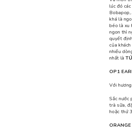
lúc đó các
Bobapop,….
khá là ngo
béo là xu 
ngon thì n
quyết định
của khách
nhiều dòng
nhất là
TỨ
OP1 EAR
Với hương
Sắc nước p
trà sữa, đ
hoặc thứ 3
ORANGE 