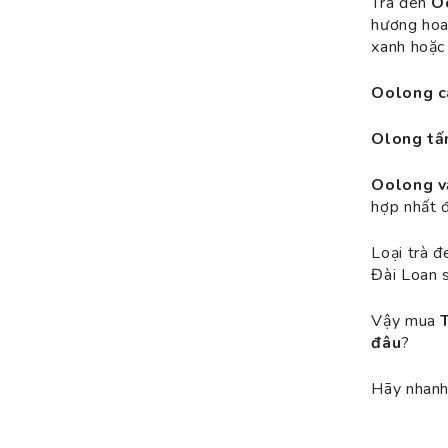
Trà đen
O
hương hoa 
xanh hoặc
Oolong c
Olong t
Oolong v
hợp nhất đ
Loại trà 
Đài Loan 
Vậy mua
đâu
?
Hãy nhanh