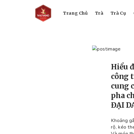
Trang Chủ
Trà
Trà Cụ
Hiểu đ
công t
cung c
pha ch
ĐẠI D
Khoảng gần
rộ, kéo th
Và món th