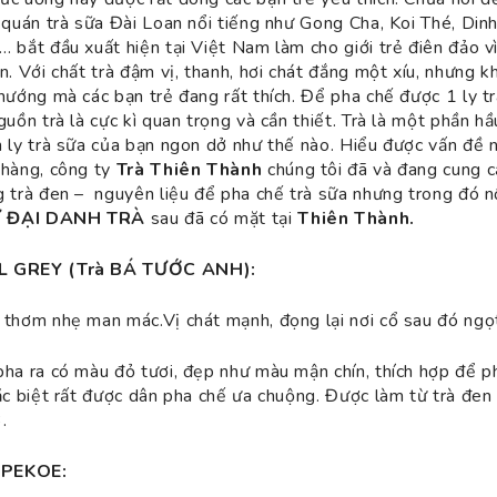
 quán trà sữa Đài Loan nổi tiếng như Gong Cha, Koi Thé, Dinh
 bắt đầu xuất hiện tại Việt Nam làm cho giới trẻ điên đảo vì
n. Với chất trà đậm vị, thanh, hơi chát đắng một xíu, nhưng 
hướng mà các bạn trẻ đang rất thích. Để pha chế được 1 ly t
guồn trà là cực kì quan trọng và cần thiết. Trà là một phần h
 ly trà sữa của bạn ngon dở như thế nào. Hiểu được vấn đề n
 hàng, công ty
Trà Thiên Thành
chúng tôi đã và đang cung c
 trà đen – nguyên liệu để pha chế trà sữa nhưng trong đó n
 ĐẠI DANH TRÀ
sau đã có mặt tại
Thiên Thành.
L GREY (Trà BÁ TƯỚC ANH):
 thơm nhẹ man mác.Vị chát mạnh, đọng lại nơi cổ sau đó ngọ
ha ra có màu đỏ tươi, đẹp như màu mận chín, thích hợp để ph
ặc biệt rất được dân pha chế ưa chuộng. Được làm từ trà đen 
.
PEKOE: