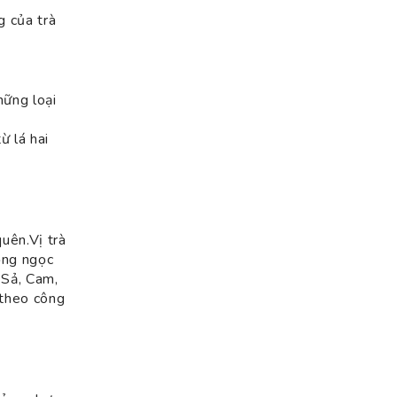
g của trà
hững loại
ừ lá hai
quên.Vị trà
hồng ngọc
 Sả, Cam,
 theo công