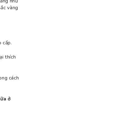
oảng như
sắc vàng
o cấp.
ại thích
ong cách
sữa ở