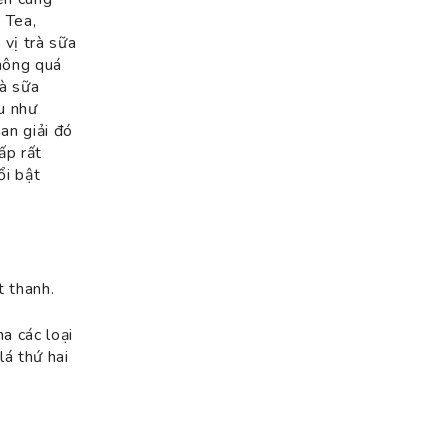
 Tea,
 vị trà sữa
không quá
rà sữa
ầu như
an giải đó
ấp rất
ổi bật
t thanh.
a các loại
lá thứ hai