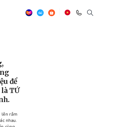
g,
ang
iệu để
 là TỨ
nh.
i lên rầm
hác nhau.
ến cùng