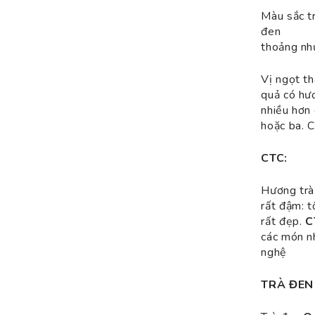
Màu sắc tr
đen
thoảng như
Vị ngọt th
quả có hư
nhiều hơn 
hoặc ba. C
CTC:
Hương tr
rất đậm: t
rất đẹp.
C
các món nh
nghệ
TRÀ ĐEN