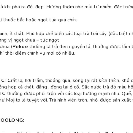
à khi pha ra đỏ, đẹp. Hương thơm nhẹ mùi tự nhiên, đặc trưn
 thuốc bắc hoặc ngọt tựa quả chín.
anh, ít chát. Phù hợp chế biến các loại trà trái cây (đặc biệt n
ơng vị ngọt chua – tức ngọt
chua.)
Pekoe
thường là trà đen nguyên lá, thường được làm t
hỉ thời điểm chính vụ mới có nhiều.
à
CTC
rất lạ, hơi trầm, thoảng qua, song lại rất kích thích, khó 
ổng hợp cả chát, đắng , đọng lại ở cổ. Sắc nước trà đỏ màu 
TC
thường được phối trộn với các loại hương mạnh như: Quế,
ư Mojito là tuyệt vời. Trà hình viên tròn, nhỏ, được sản xuất
 OOLONG: