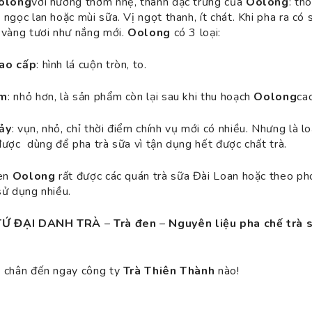
olong
với hương thơm nhẹ, thanh đặc trưng của
Oolong
: th
ngọc lan hoặc mùi sữa. Vị ngọt thanh, ít chát. Khi pha ra có 
 vàng tươi như nắng mới.
Oolong
có 3 loại:
ao cấp
: hình lá cuộn tròn, to.
ấm
: nhỏ hơn, là sản phẩm còn lại sau khi thu hoạch
Oolong
ca
ảy
: vụn, nhỏ, chỉ thời điểm chính vụ mới có nhiều. Nhưng là lo
ược dùng để pha trà sữa vì tận dụng hết được chất trà.
đen
Oolong
rất được các quán trà sữa Đài Loan hoặc theo ph
sử dụng nhiều.
TỨ ĐẠI DANH TRÀ
–
Trà đen
–
Nguyên liệu pha chế trà 
 chân đến ngay công ty
Trà Thiên Thành
nào!