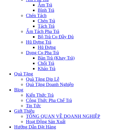
Ấm Trà
Bình Trà
Chén Tách
Chén Trà
Tách Trà
Ấm Tách Pha Trà
Bộ Trà Cụ Đầy Đủ
Hũ Đựng Trà
Hũ Đựng
Dụng Cụ Pha Trà
Bàn Trà (Khay Trà)
Chổi Trà
Kháo Trà
Quà Tặng
Quà Tặng Dịp Lễ
Quà Tặng Doanh Nghiệp
Blog
Kiến Thức Trà
Công Thức Pha Chế Trà
Tin Tức
Giới Thiệu
TỔNG QUAN VỀ DOANH NGHIỆP
Hoạt Động Sản Xuất
Hướng Dẫn Đặt Hàng