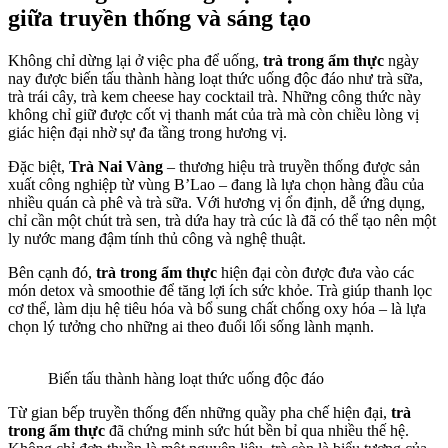
giữa truyền thống và sáng tạo
Không chỉ dừng lại ở việc pha để uống,
trà trong ẩm thực
ngày
nay được biến tấu thành hàng loạt thức uống độc đáo như trà sữa,
trà trái cây, trà kem cheese hay cocktail trà. Những công thức này
không chỉ giữ được cốt vị thanh mát của trà mà còn chiều lòng vị
giác hiện đại nhờ sự đa tầng trong hương vị.
Đặc biệt,
Trà Nai Vàng
– thương hiệu trà truyền thống được sản
xuất công nghiệp từ vùng B’Lao – đang là lựa chọn hàng đầu của
nhiều quán cà phê và trà sữa. Với hương vị ổn định, dễ ứng dụng,
chỉ cần một chút trà sen, trà dứa hay trà cúc là đã có thể tạo nên một
ly nước mang đậm tính thủ công và nghệ thuật.
Bên cạnh đó,
trà trong ẩm thực
hiện đại còn được đưa vào các
món detox và smoothie để tăng lợi ích sức khỏe. Trà giúp thanh lọc
cơ thể, làm dịu hệ tiêu hóa và bổ sung chất chống oxy hóa – là lựa
chọn lý tưởng cho những ai theo đuổi lối sống lành mạnh.
Biến tấu thành hàng loạt thức uống độc đáo
Từ gian bếp truyền thống đến những quầy pha chế hiện đại,
trà
trong ẩm thực
đã chứng minh sức hút bền bỉ qua nhiều thế hệ.