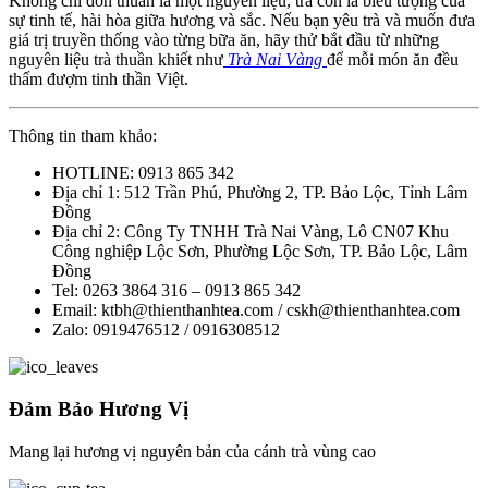
Không chỉ đơn thuần là một nguyên liệu, trà còn là biểu tượng của
sự tinh tế, hài hòa giữa hương và sắc. Nếu bạn yêu trà và muốn đưa
giá trị truyền thống vào từng bữa ăn, hãy thử bắt đầu từ những
nguyên liệu trà thuần khiết như
Trà Nai Vàng
để mỗi món ăn đều
thấm đượm tinh thần Việt.
Thông tin tham khảo:
HOTLINE: 0913 865 342
Địa chỉ 1: 512 Trần Phú, Phường 2, TP. Bảo Lộc, Tỉnh Lâm
Đồng
Địa chỉ 2: Công Ty TNHH Trà Nai Vàng, Lô CN07 Khu
Công nghiệp Lộc Sơn, Phường Lộc Sơn, TP. Bảo Lộc, Lâm
Đồng
Tel: 0263 3864 316 – 0913 865 342
Email: ktbh@thienthanhtea.com / cskh@thienthanhtea.com
Zalo: 0919476512 / 0916308512
Đảm Bảo Hương Vị
Mang lại hương vị nguyên bản của cánh trà vùng cao