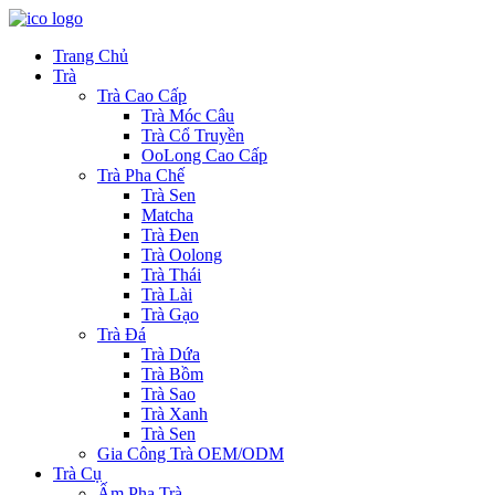
Trang Chủ
Trà
Trà Cao Cấp
Trà Móc Câu
Trà Cổ Truyền
OoLong Cao Cấp
Trà Pha Chế
Trà Sen
Matcha
Trà Đen
Trà Oolong
Trà Thái
Trà Lài
Trà Gạo
Trà Đá
Trà Dứa
Trà Bồm
Trà Sao
Trà Xanh
Trà Sen
Gia Công Trà OEM/ODM
Trà Cụ
Ấm Pha Trà