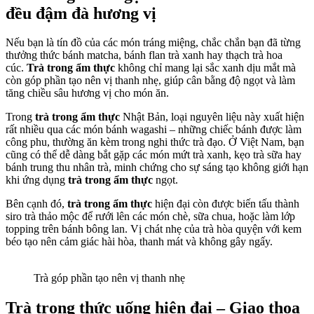
đều đậm đà hương vị
Nếu bạn là tín đồ của các món tráng miệng, chắc chắn bạn đã từng
thưởng thức bánh matcha, bánh flan trà xanh hay thạch trà hoa
cúc.
Trà trong ẩm thực
không chỉ mang lại sắc xanh dịu mắt mà
còn góp phần tạo nên vị thanh nhẹ, giúp cân bằng độ ngọt và làm
tăng chiều sâu hương vị cho món ăn.
Trong
trà trong ẩm thực
Nhật Bản, loại nguyên liệu này xuất hiện
rất nhiều qua các món bánh wagashi – những chiếc bánh được làm
công phu, thường ăn kèm trong nghi thức trà đạo. Ở Việt Nam, bạn
cũng có thể dễ dàng bắt gặp các món mứt trà xanh, kẹo trà sữa hay
bánh trung thu nhân trà, minh chứng cho sự sáng tạo không giới hạn
khi ứng dụng
trà trong ẩm thực
ngọt.
Bên cạnh đó,
trà trong ẩm thực
hiện đại còn được biến tấu thành
siro trà thảo mộc để rưới lên các món chè, sữa chua, hoặc làm lớp
topping trên bánh bông lan. Vị chát nhẹ của trà hòa quyện với kem
béo tạo nên cảm giác hài hòa, thanh mát và không gây ngấy.
Trà góp phần tạo nên vị thanh nhẹ
Trà trong thức uống hiện đại – Giao thoa