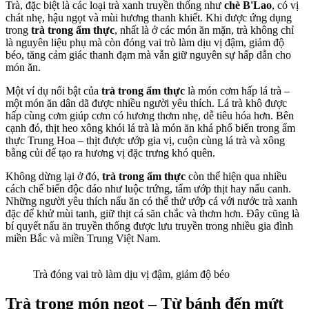
Trà, đặc biệt là các loại trà xanh truyền thống như
chè B'Lao
, có vị
chát nhẹ, hậu ngọt và mùi hương thanh khiết. Khi được ứng dụng
trong
trà trong ẩm thực
, nhất là ở các món ăn mặn, trà không chỉ
là nguyên liệu phụ mà còn đóng vai trò làm dịu vị đậm, giảm độ
béo, tăng cảm giác thanh đạm mà vẫn giữ nguyên sự hấp dẫn cho
món ăn.
Một ví dụ nổi bật của
trà trong ẩm thực
là món cơm hấp lá trà –
một món ăn dân dã được nhiều người yêu thích. Lá trà khô được
hấp cùng cơm giúp cơm có hương thơm nhẹ, dễ tiêu hóa hơn. Bên
cạnh đó, thịt heo xông khói lá trà là món ăn khá phổ biến trong ẩm
thực Trung Hoa – thịt được ướp gia vị, cuộn cùng lá trà và xông
bằng củi để tạo ra hương vị đặc trưng khó quên.
Không dừng lại ở đó,
trà trong ẩm thực
còn thể hiện qua nhiều
cách chế biến độc đáo như luộc trứng, tẩm ướp thịt hay nấu canh.
Những người yêu thích nấu ăn có thể thử ướp cá với nước trà xanh
đặc để khử mùi tanh, giữ thịt cá săn chắc và thơm hơn. Đây cũng là
bí quyết nấu ăn truyền thống được lưu truyền trong nhiều gia đình
miền Bắc và miền Trung Việt Nam.
Trà đóng vai trò làm dịu vị đậm, giảm độ béo
Trà trong món ngọt – Từ bánh đến mứt