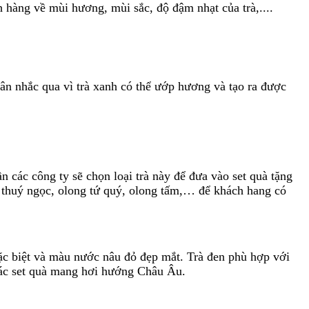
 hàng về mùi hương, mùi sắc, độ đậm nhạt của trà,....
cân nhắc qua vì trà xanh có thể ướp hương và tạo ra được
 các công ty sẽ chọn loại trà này để đưa vào set quà tặng
ng thuý ngọc, olong tứ quý, olong tấm,… để khách hang có
ặc biệt và màu nước nâu đỏ đẹp mắt. Trà đen phù hợp với
à các set quà mang hơi hướng Châu Âu.