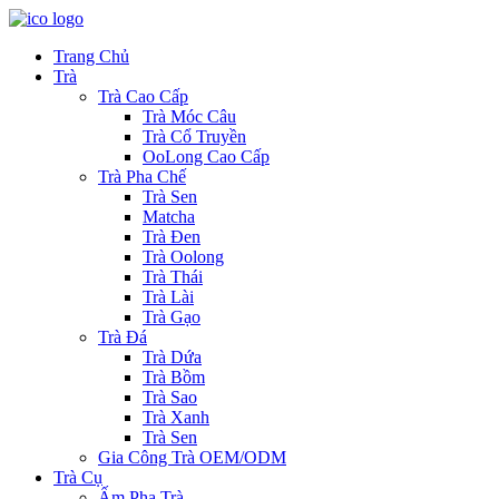
Trang Chủ
Trà
Trà Cao Cấp
Trà Móc Câu
Trà Cổ Truyền
OoLong Cao Cấp
Trà Pha Chế
Trà Sen
Matcha
Trà Đen
Trà Oolong
Trà Thái
Trà Lài
Trà Gạo
Trà Đá
Trà Dứa
Trà Bồm
Trà Sao
Trà Xanh
Trà Sen
Gia Công Trà OEM/ODM
Trà Cụ
Ấm Pha Trà