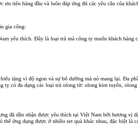
c ưu tiên hàng đầu và luôn đáp ứng đủ các yêu cầu của khách
ận gia công:
t Nam yêu thích. Đây là loại trà mà công ty muốn khách hàng 
 biếu tặng vì độ ngon và sự bổ dưỡng mà nó mang lại. Đa phần
ng ty có đa dạng các loại trà olong từ: olong kim tuyên, olo
ưng đã dần nhận được yêu thích tại Việt Nam bởi hương vị đ
y có thể ứng dụng được ở nhiều set quà khác nhau, đặc biệt l