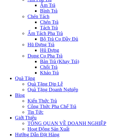
Ấm Trà
Bình Trà
Chén Tách
Chén Trà
Tách Trà
Ấm Tách Pha Trà
Bộ Trà Cụ Đầy Đủ
Hũ Đựng Trà
Hũ Đựng
Dụng Cụ Pha Trà
Bàn Trà (Khay Trà)
Chổi Trà
Kháo Trà
Quà Tặng
Quà Tặng Dịp Lễ
Quà Tặng Doanh Nghiệp
Blog
Kiến Thức Trà
Công Thức Pha Chế Trà
Tin Tức
Giới Thiệu
TỔNG QUAN VỀ DOANH NGHIỆP
Hoạt Động Sản Xuất
Hướng Dẫn Đặt Hàng