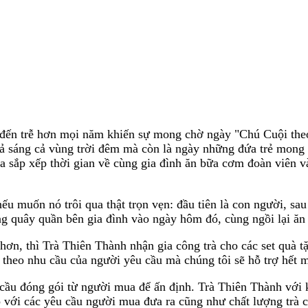
 đến trễ hơn mọi năm khiến sự mong chờ ngày "Chú Cuội theo
toả sáng cả vùng trời đêm mà còn là ngày những đứa trẻ mong
a sắp xếp thời gian về cùng gia đình ăn bữa cơm đoàn viên 
u muốn nó trôi qua thật trọn vẹn: đầu tiên là con người, sau 
g quây quần bên gia đình vào ngày hôm đó, cùng ngồi lại ăn 
n, thì Trà Thiên Thành nhận gia công trà cho các set quà tặng
theo nhu cầu của người yêu cầu mà chúng tôi sẽ hỗ trợ hết m
êu cầu đóng gói từ người mua để ấn định. Trà Thiên Thành với
ợp với các yêu cầu người mua đưa ra cũng như chất lượng trà 