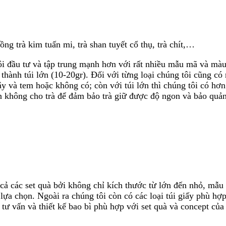
ng trà kim tuấn mi, trà shan tuyết cổ thụ, trà chít,…
i đầu tư và tập trung mạnh hơn với rất nhiều mẫu mã và màu
i thành túi lớn (10-20gr). Đối với từng loại chúng tôi cũng có
dây và tem hoặc không có; còn với túi lớn thì chúng tôi có h
n không cho trà để đảm bảo trà giữ được độ ngon và bảo quản
t cả các set quà bởi không chỉ kích thước từ lớn đến nhỏ, mẫ
lựa chọn. Ngoài ra chúng tôi còn có các loại túi giấy phù hợ
tư vấn và thiết kế bao bì phù hợp với set quà và concept của