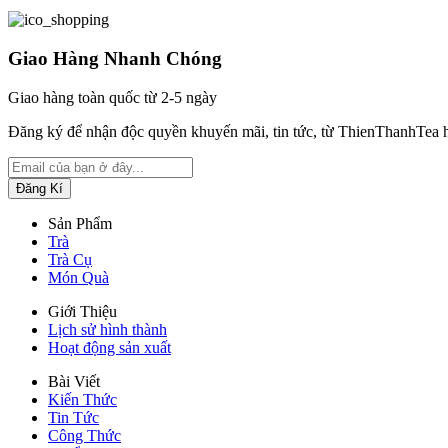
Giao Hàng Nhanh Chóng
Giao hàng toàn quốc từ 2-5 ngày
Đăng ký để nhận độc quyền khuyến mãi, tin tức, từ ThienThanhTea 
Sản Phẩm
Trà
Trà Cụ
Món Quà
Giới Thiệu
Lịch sử hình thành
Hoạt động sản xuất
Bài Viết
Kiến Thức
Tin Tức
Công Thức