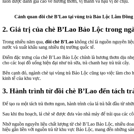
luôn được đánh giá cao về hương thơm, vị thanh và hậu vị dễ chịu.
Cảnh quan đồi chè B’Lao tại vùng trà Bảo Lộc Lâm Đồng
2. Giá trị của chè B’Lao Bảo Lộc trong ng
Trong nhiều năm qua,
đồi chè B’Lao
không chỉ là nguồn nguyên liệ
nước và xuất khẩu sang nhiều thị trường quốc tế.
Điểm đặc trưng của chè B’Lao Bảo Lộc chính là hương thơm dịu nhẹ, 
cho các loại đồ uống hiện đại như trà sữa, trà chanh hay trà trái cây.
Bên cạnh đó, ngành chè tại vùng trà Bảo Lộc cũng tạo việc làm cho 
kinh tế của khu vực.
3.
Hành trình từ đồi chè B’Lao đến tách tr
Để tạo ra một tách trà thơm ngon, hành trình của lá trà bắt đầu từ nh
Sau khi thu hoạch, lá chè sẽ được đưa vào nhà máy để trải qua các 
Nhờ nguồn nguyên liệu chất lượng từ chè B’Lao Bảo Lộc, nhiều doa
hiệu gắn liền với nguồn trà từ khu vực Bảo Lộc, mang đến những sản