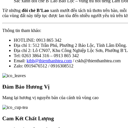
Sắc xanh đồi chè B’Lao Bảo Lộc – vùng trà nổi tiếng Lâm Đồ
Từ những
đồi chè B’Lao
xanh mướt đến tách trà thơm trên bàn, mỗi 
của vùng đất này tiếp tục được lan tỏa đến nhiều người yêu trà trên k
Thông tin tham khảo:
HOTLINE: 0913 865 342
Địa chỉ 1: 512 Trần Phú, Phường 2 Bảo Lộc, Tỉnh Lâm Đồng.
Địa chỉ 2: Lô CN07, Khu Công Nghiệp Lộc Sơn, Phường B’L
Tel: 0263 3864 316 – 0913 865 342
Email:
ktbh@thienthanhtea.com
/ cskh@thienthanhtea.com
Zalo: 0919476512 / 0916308512
Đảm Bảo Hương Vị
Mang lại hương vị nguyên bản của cánh trà vùng cao
Cam Kết Chất Lượng