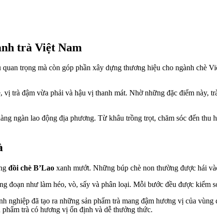
ành trà Việt Nam
u quan trọng mà còn góp phần xây dựng thương hiệu cho ngành chè Việ
vị trà đậm vừa phải và hậu vị thanh mát. Nhờ những đặc điểm này, trà
hàng ngàn lao động địa phương. Từ khâu trồng trọt, chăm sóc đến thu h
à
ững
đồi chè B’Lao
xanh mướt. Những búp chè non thường được hái vào 
công đoạn như làm héo, vò, sấy và phân loại. Mỗi bước đều được kiểm s
nh nghiệp đã tạo ra những sản phẩm trà mang đậm hương vị của vùng 
 phẩm trà có hương vị ổn định và dễ thưởng thức.