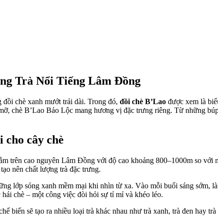
ùng Trà Nổi Tiếng Lâm Đồng
đồi chè xanh mướt trải dài. Trong đó,
đồi chè B’Lao
được xem là biểu
ỡ, chè B’Lao Bảo Lộc mang hương vị đặc trưng riêng. Từ những búp c
i cho cây chè
 Nằm trên cao nguyên Lâm Đồng với độ cao khoảng 800–1000m so với 
tạo nên chất lượng trà đặc trưng.
 những lớp sóng xanh mềm mại khi nhìn từ xa. Vào mỗi buổi sáng sớm, 
hái chè – một công việc đòi hỏi sự tỉ mỉ và khéo léo.
ế biến sẽ tạo ra nhiều loại trà khác nhau như trà xanh, trà đen hay 