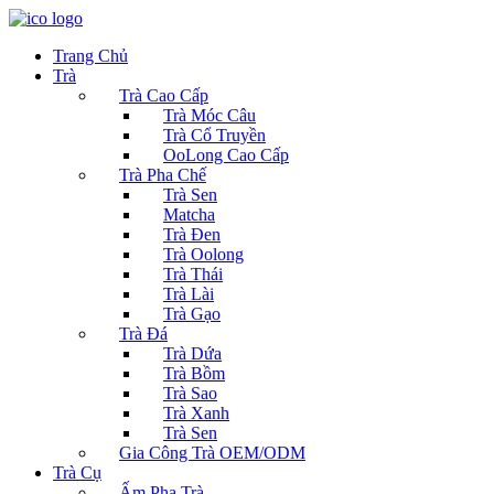
Trang Chủ
Trà
Trà Cao Cấp
Trà Móc Câu
Trà Cổ Truyền
OoLong Cao Cấp
Trà Pha Chế
Trà Sen
Matcha
Trà Đen
Trà Oolong
Trà Thái
Trà Lài
Trà Gạo
Trà Đá
Trà Dứa
Trà Bồm
Trà Sao
Trà Xanh
Trà Sen
Gia Công Trà OEM/ODM
Trà Cụ
Ấm Pha Trà