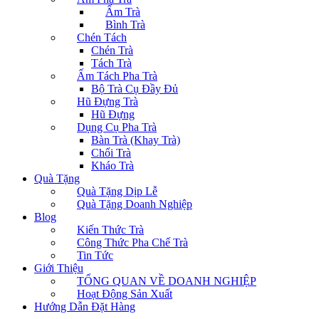
Ấm Trà
Bình Trà
Chén Tách
Chén Trà
Tách Trà
Ấm Tách Pha Trà
Bộ Trà Cụ Đầy Đủ
Hũ Đựng Trà
Hũ Đựng
Dụng Cụ Pha Trà
Bàn Trà (Khay Trà)
Chổi Trà
Kháo Trà
Quà Tặng
Quà Tặng Dịp Lễ
Quà Tặng Doanh Nghiệp
Blog
Kiến Thức Trà
Công Thức Pha Chế Trà
Tin Tức
Giới Thiệu
TỔNG QUAN VỀ DOANH NGHIỆP
Hoạt Động Sản Xuất
Hướng Dẫn Đặt Hàng