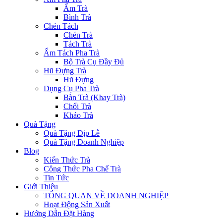
Ấm Trà
Bình Trà
Chén Tách
Chén Trà
Tách Trà
Ấm Tách Pha Trà
Bộ Trà Cụ Đầy Đủ
Hũ Đựng Trà
Hũ Đựng
Dụng Cụ Pha Trà
Bàn Trà (Khay Trà)
Chổi Trà
Kháo Trà
Quà Tặng
Quà Tặng Dịp Lễ
Quà Tặng Doanh Nghiệp
Blog
Kiến Thức Trà
Công Thức Pha Chế Trà
Tin Tức
Giới Thiệu
TỔNG QUAN VỀ DOANH NGHIỆP
Hoạt Động Sản Xuất
Hướng Dẫn Đặt Hàng