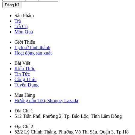
Sản Phẩm
Trà
Trà Cụ
Món Quà
Giới Thiệu
Lịch sử hình thành
Hoạt động sản xuất
Bài Viết
Kiến Thức
Tin Tức
Công Thức
Tuyển Dụng
Mua Hàng
Hướng dẫn Tiki, Shoppe, Lazada
Địa Chỉ 1
512 Trần Phú, Phường 2, Tp. Bảo Lộc, Tỉnh Lâm Đồng
Địa Chỉ 2
52/2 Lý Chính Thắng, Phường Võ Thị Sáu, Quận 3, Tp Hồ