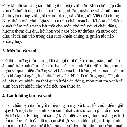
Đây là một sự sáng tạo không thể tuyệt vời hơn. Món chè thập cẩm
vốn dĩ chưa bao giờ hết “hot” trong những ngày hè và là một món
ăn truyền thống với giới trẻ nói riêng và với người Việt nói chung.
Nay, thêm một chút “gia vị” hạt trân châu matcha. Không chỉ điểm
xuyết thêm màu xanh bắt mắt cho món chè mà với vị chát, đắng,
hương thơm dìu dịu, kết hợp với ngọt béo từ đường và nước cốt
dừa, tất cả tan vào trong đầu lưỡi khiến chúng ta ghiền lúc nào
không hay.
3. Mứt bí trà xanh
Có thể thưởng thức trong tất cả mọi thời điểm, trong năm, mỗi lần
ăn mứt trà xanh đảm bảo các bạn sẽ… vui như tết. Sẽ không còn bị
ngán vì quá nhiều đường và vị béo của bí. Hương vị trà xanh sẽ làm
bạn không bị ngán, kích thích vị giác. Nhất là những ngày Tết, thịt
cá, bia rượu nhiều và thói quen lười vận động, món mứt trà xanh sẽ
giúp bạn rất nhiều cho việc tiêu hóa thức ăn.
4. Bánh bông lan trà xanh
Chắc chắn bạn đã từng ít nhiều chạm mặt và bị… lôi cuốn đến ngất
ngây bởi một chiếc bánh kem sinh nhật với sắc xanh phủ đều bên
trên lớp kem. Không chỉ tạo sự khác biệt về ngoại hình mà ngay khi
nếm miếng bánh đầu tiên, bạn sẽ thực sợ bị chinh phục. Lớp bánh
kem mềm, béo, mát rượi hòa quyện với lớp bột mịn như sương mai