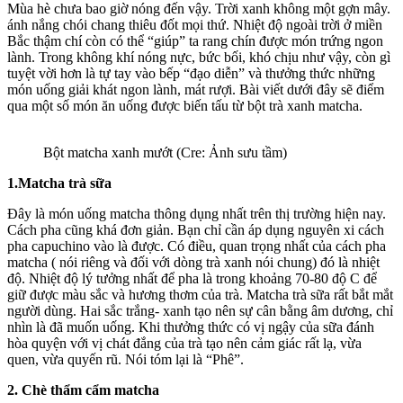
Mùa hè chưa bao giờ nóng đến vậy. Trời xanh không một gợn mây.
ánh nắng chói chang thiêu đốt mọi thứ. Nhiệt độ ngoài trời ở miền
Bắc thậm chí còn có thể “giúp” ta rang chín được món trứng ngon
lành. Trong không khí nóng nực, bức bối, khó chịu như vậy, còn gì
tuyệt vời hơn là tự tay vào bếp “đạo diễn” và thưởng thức những
món uống giải khát ngon lành, mát rượi. Bài viết dưới đây sẽ điểm
qua một số món ăn uống được biến tấu từ bột trà xanh matcha.
Bột matcha xanh mướt (Cre: Ảnh sưu tầm)
1.Matcha trà sữa
Đây là món uống matcha thông dụng nhất trên thị trường hiện nay.
Cách pha cũng khá đơn giản. Bạn chỉ cần áp dụng nguyên xi cách
pha capuchino vào là được. Có điều, quan trọng nhất của cách pha
matcha ( nói riêng và đối với dòng trà xanh nói chung) đó là nhiệt
độ. Nhiệt độ lý tưởng nhất để pha là trong khoảng 70-80 độ C để
giữ được màu sắc và hương thơm của trà. Matcha trà sữa rất bắt mắt
người dùng. Hai sắc trắng- xanh tạo nên sự cân bằng âm dương, chỉ
nhìn là đã muốn uống. Khi thưởng thức có vị ngậy của sữa đánh
hòa quyện với vị chát đắng của trà tạo nên cảm giác rất lạ, vừa
quen, vừa quyến rũ. Nói tóm lại là “Phê”.
2. Chè thẩm cẩm matcha