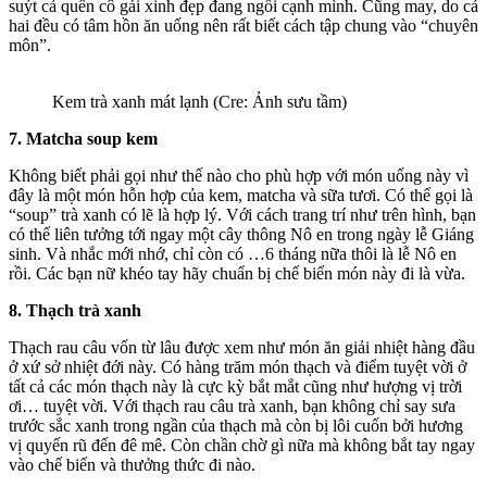
suýt cả quên cô gái xinh đẹp đang ngồi cạnh mình. Cũng may, do cả
hai đều có tâm hồn ăn uống nên rất biết cách tập chung vào “chuyên
môn”.
Kem trà xanh mát lạnh (Cre: Ảnh sưu tầm)
7. Matcha soup kem
Không biết phải gọi như thế nào cho phù hợp với món uống này vì
đây là một món hỗn hợp của kem, matcha và sữa tươi. Có thể gọi là
“soup” trà xanh có lẽ là hợp lý. Với cách trang trí như trên hình, bạn
có thể liên tưởng tới ngay một cây thông Nô en trong ngày lễ Giáng
sinh. Và nhắc mới nhớ, chỉ còn có …6 tháng nữa thôi là lễ Nô en
rồi. Các bạn nữ khéo tay hãy chuẩn bị chế biến món này đi là vừa.
8. Thạch trà xanh
Thạch rau câu vốn từ lâu được xem như món ăn giải nhiệt hàng đầu
ở xứ sở nhiệt đới này. Có hàng trăm món thạch và điểm tuyệt vời ở
tất cả các món thạch này là cực kỳ bắt mắt cũng như hượng vị trời
ơi… tuyệt vời. Với thạch rau câu trà xanh, bạn không chỉ say sưa
trước sắc xanh trong ngần của thạch mà còn bị lôi cuốn bởi hương
vị quyến rũ đến đê mê. Còn chần chờ gì nữa mà không bắt tay ngay
vào chế biến và thưởng thức đi nào.