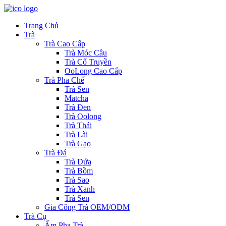
Trang Chủ
Trà
Trà Cao Cấp
Trà Móc Câu
Trà Cổ Truyền
OoLong Cao Cấp
Trà Pha Chế
Trà Sen
Matcha
Trà Đen
Trà Oolong
Trà Thái
Trà Lài
Trà Gạo
Trà Đá
Trà Dứa
Trà Bồm
Trà Sao
Trà Xanh
Trà Sen
Gia Công Trà OEM/ODM
Trà Cụ
Ấm Pha Trà