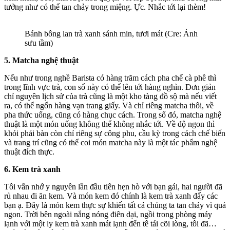
tưởng như có thể tan chảy trong miệng. Ực. Nhắc tới lại thèm!
Bánh bông lan trà xanh sánh min, tươi mát (Cre: Ảnh
sưu tầm)
5. Matcha nghệ thuật
Nếu như trong nghề Barista có hàng trăm cách pha chế cà phê thì
trong lĩnh vực trà, con số này có thể lên tới hàng nghìn. Đơn giản
chỉ nguyên lịch sử của trà cũng là một kho tàng đồ sộ mà nếu viết
ra, có thể ngốn hàng vạn trang giấy. Và chỉ riêng matcha thôi, về
pha thức uống, cũng có hàng chục cách. Trong số đó, matcha nghệ
thuật là một món uống không thể không nhắc tới. Về độ ngon thì
khỏi phải bàn còn chỉ riêng sự công phu, cầu kỳ trong cách chế biến
và trang trí cũng có thể coi món matcha này là một tác phẩm nghệ
thuật đích thực.
6. Kem trà xanh
Tôi vẫn nhớ y nguyên lần đầu tiên hẹn hò với bạn gái, hai người đã
rủ nhau đi ăn kem. Và món kem đó chính là kem trà xanh đấy các
bạn ạ. Đây là món kem thực sự khiến tất cả chúng ta tan chảy vì quá
ngon. Trời bên ngoài nắng nóng điên dại, ngồi trong phòng máy
lạnh với một ly kem trà xanh mát lạnh đến tê tái cõi lòng, tôi đã…