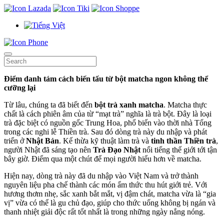
Điểm danh tám cách biến tấu từ bột matcha ngon không thể
cưỡng lại
Từ lâu, chúng ta đã biết đến
bột trà xanh matcha
. Matcha thực
chất là cách phiên âm của từ “mạt trà” nghĩa là trà bột. Đây là loại
trà đặc biệt có nguồn gốc Trung Hoa, phổ biến vào thời nhà Tống
trong các nghi lễ Thiền trà. Sau đó dòng trà này du nhập và phát
triển ở
Nhật Bản
. Kế thừa kỹ thuật làm trà và
tinh thần Thiền trà
,
người Nhật đã sáng tạo nên
Trà Đạo Nhật
nổi tiếng thế giới tới tận
bây giờ. Điểm qua một chút để mọi người hiểu hơn về matcha.
Hiện nay, dòng trà này đã du nhập vào Việt Nam và trở thành
nguyên liệu pha chế thành các món ẩm thức thu hút giới trẻ. Với
hương thơm nhẹ, sắc xanh bắt mắt, vị đậm chát, matcha vừa là “gia
vị” vừa có thể là gu chủ đạo, giúp cho thức uống không bị ngán và
thanh nhiệt giải độc rất tốt nhất là trong những ngày nắng nóng.