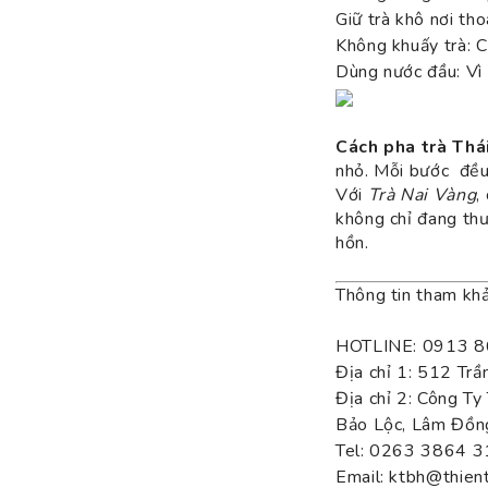
Giữ trà khô nơi th
Không khuấy trà: C
Dùng nước đầu: Vì 
Cách pha trà Thá
nhỏ. Mỗi bước đều 
Với
Trà Nai Vàng
,
không chỉ đang th
hồn.
Thông tin tham kh
HOTLINE: 0913 8
Địa chỉ 1: 512 Tr
Địa chỉ 2: Công T
Bảo Lộc, Lâm Đồn
Tel: 0263 3864
Email: ktbh@thien