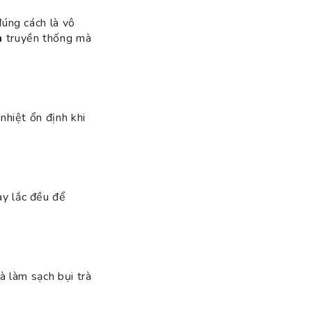
đúng cách là vô
n
truyền thống mà
nhiệt ổn định khi
ay lắc đều để
à làm sạch bụi trà