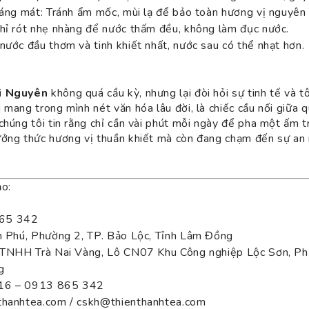
oáng mát: Tránh ẩm mốc, mùi lạ để bảo toàn hương vị nguyên
hỉ rót nhẹ nhàng để nước thấm đều, không làm đục nước.
nước đầu thơm và tinh khiết nhất, nước sau có thể nhạt hơn.
i Nguyên
không quá cầu kỳ, nhưng lại đòi hỏi sự tinh tế và 
mang trong mình nét văn hóa lâu đời, là chiếc cầu nối giữa qu
 chúng tôi tin rằng chỉ cần vài phút mỗi ngày để pha một ấm 
ưởng thức hương vị thuần khiết mà còn đang chạm đến sự an 
ảo:
65 342
ần Phú, Phường 2, TP. Bảo Lộc, Tỉnh Lâm Đồng
y TNHH Trà Nai Vàng, Lô CN07 Khu Công nghiệp Lộc Sơn, Ph
g
 316 – 0913 865 342
thanhtea.com / cskh@thienthanhtea.com