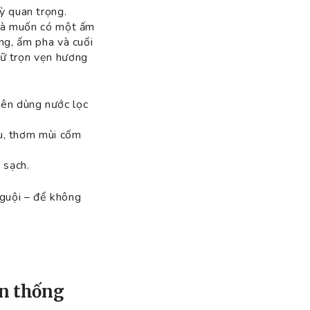
ỳ quan trọng.
a là muốn có một ấm
ống, ấm pha và cuối
iữ trọn vẹn hương
nên dùng nước lọc
àu, thơm mùi cốm
 sạch.
nguội – để không
ền thống