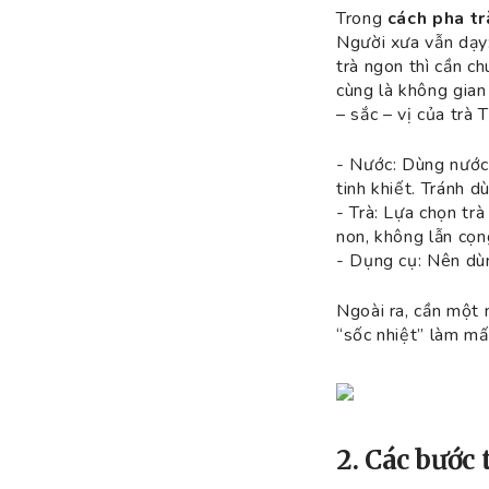
Trong
cách pha t
Người xưa vẫn dạy:
trà ngon thì cần ch
cùng là không gian
– sắc – vị của trà 
- Nước: Dùng nước
tinh khiết. Tránh 
- Trà: Lựa chọn tr
non, không lẫn cọn
- Dụng cụ: Nên dùn
Ngoài ra, cần một 
“sốc nhiệt” làm mất
2. Các bước