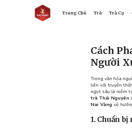
Trang Chủ
Trà
Trà Cụ
Cách Ph
Người X
Trong văn hóa ngườ
liền với truyền thố
ngọt sâu là niềm t
trà Thái Nguyên
đ
Nai Vàng
sẽ hướng
1. Chuẩn bị