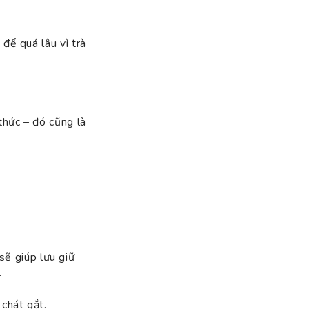
để quá lâu vì trà
thức – đó cũng là
sẽ giúp lưu giữ
.
chát gắt.