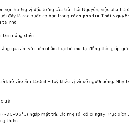
n vẹn hương vị đặc trưng của trà Thái Nguyên, việc pha trà 
ưới đây là các bước cơ bản trong
cách pha trà Thái Nguyê
 tại nhà.
m, làm nóng chén
ráng qua ấm và chén nhằm loại bỏ mùi lạ, đồng thời giúp giữ 
rà khô vào ấm 150ml – tuỳ khẩu vị và số người uống. Nhẹ t
c trà
 (~90–95°C) ngập mặt trà, lắc nhẹ rồi đổ đi ngay. Mục đích l
ơng thơm.