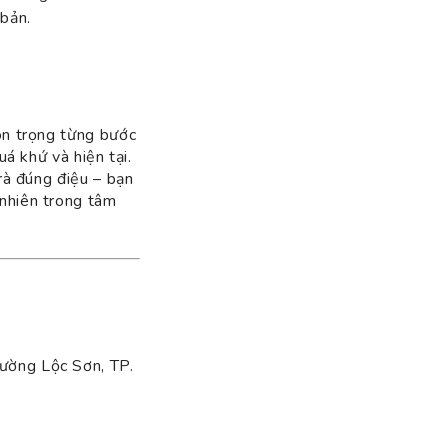
 bản.
tôn trọng từng bước
á khứ và hiện tại.
trà đúng điệu – bạn
nhiên trong tâm
ường Lộc Sơn, TP.