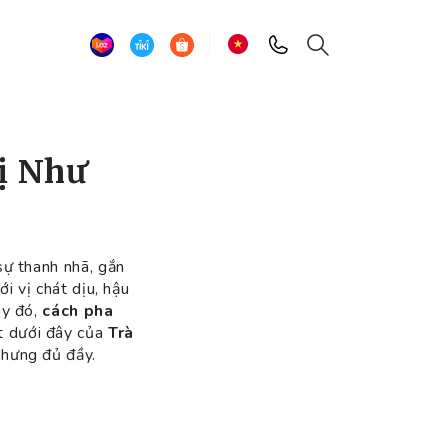
ị Như
sự thanh nhã, gắn
i vị chát dịu, hậu
úy đó,
cách pha
t dưới đây của
Trà
nhưng đủ đầy.