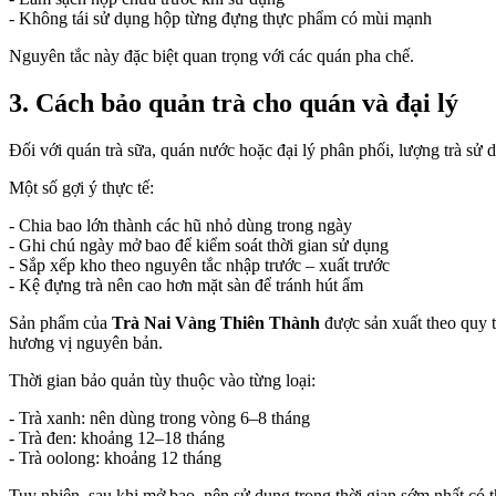
- Không tái sử dụng hộp từng đựng thực phẩm có mùi mạnh
Nguyên tắc này đặc biệt quan trọng với các quán pha chế.
3. Cách bảo quản trà cho quán và đại lý
Đối với quán trà sữa, quán nước hoặc đại lý phân phối, lượng trà sử
Một số gợi ý thực tế:
- Chia bao lớn thành các hũ nhỏ dùng trong ngày
- Ghi chú ngày mở bao để kiểm soát thời gian sử dụng
- Sắp xếp kho theo nguyên tắc nhập trước – xuất trước
- Kệ đựng trà nên cao hơn mặt sàn để tránh hút ẩm
Sản phẩm của
Trà Nai Vàng Thiên Thành
được sản xuất theo quy t
hương vị nguyên bản.
Thời gian bảo quản tùy thuộc vào từng loại:
- Trà xanh: nên dùng trong vòng 6–8 tháng
- Trà đen: khoảng 12–18 tháng
- Trà oolong: khoảng 12 tháng
Tuy nhiên, sau khi mở bao, nên sử dụng trong thời gian sớm nhất có 