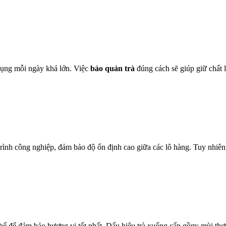
 dụng mỗi ngày khá lớn. Việc
bảo quản trà
đúng cách sẽ giúp giữ chất 
rình công nghiệp, đảm bảo độ ổn định cao giữa các lô hàng. Tuy nhiên, 
thể để đảm bảo hương vị tốt nhất. Dấu hiệu trà xuống cấp gồm: mùi th