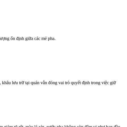
lượng ổn định giữa các mẻ pha.
khâu lưu trữ tại quán vẫn đóng vai trò quyết định trong việc giữ
ơm giảm rõ rệt, màu lá xỉn, nước pha không còn đậm vị như ban đầu.