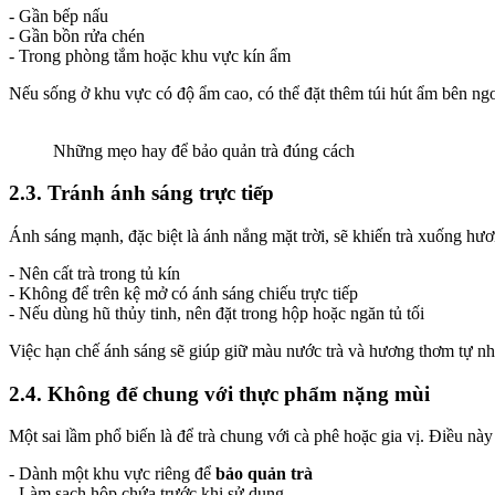
- Gần bếp nấu
- Gần bồn rửa chén
- Trong phòng tắm hoặc khu vực kín ẩm
Nếu sống ở khu vực có độ ẩm cao, có thể đặt thêm túi hút ẩm bên ngoà
Những mẹo hay để bảo quản trà đúng cách
2.3. Tránh ánh sáng trực tiếp
Ánh sáng mạnh, đặc biệt là ánh nắng mặt trời, sẽ khiến trà xuống hư
- Nên cất trà trong tủ kín
- Không để trên kệ mở có ánh sáng chiếu trực tiếp
- Nếu dùng hũ thủy tinh, nên đặt trong hộp hoặc ngăn tủ tối
Việc hạn chế ánh sáng sẽ giúp giữ màu nước trà và hương thơm tự nh
2.4. Không để chung với thực phẩm nặng mùi
Một sai lầm phổ biến là để trà chung với cà phê hoặc gia vị. Điều này 
- Dành một khu vực riêng để
bảo quản trà
- Làm sạch hộp chứa trước khi sử dụng