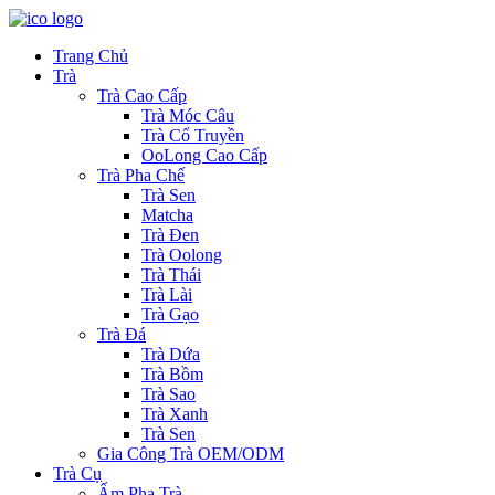
Trang Chủ
Trà
Trà Cao Cấp
Trà Móc Câu
Trà Cổ Truyền
OoLong Cao Cấp
Trà Pha Chế
Trà Sen
Matcha
Trà Đen
Trà Oolong
Trà Thái
Trà Lài
Trà Gạo
Trà Đá
Trà Dứa
Trà Bồm
Trà Sao
Trà Xanh
Trà Sen
Gia Công Trà OEM/ODM
Trà Cụ
Ấm Pha Trà