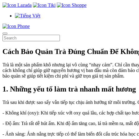
Cách Bảo Quản Trà Đúng Chuẩn Để Khô
Trà là một sản phẩm khô nhưng lại vô cùng “nhạy cảm”. Chỉ cần thay đ
cách không chỉ giúp giữ nguyên hương vị ban đầu mà còn đảm bảo chấ
bảo quản sẽ giúp tiết kiệm chi phí và giữ trọn giá trị sản phẩm.
1. Những yếu tố làm trà nhanh mất hương
Trà sau khi được sao sấy vẫn tiếp tục chịu ảnh hưởng từ môi trường. 
- Không khí (oxy): Khi tiếp xúc với oxy quá lâu, các hợp chất tạo hư
- Độ ẩm: Trà rất dễ hút ẩm. Khi độ ẩm tăng cao, lá trà mềm ra, mất đ
- Ánh sáng: Ánh nắng trực tiếp có thể làm biến đổi cấu trúc hóa học 