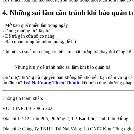
4. Những sai lầm cần tránh khi bảo quản t
- Mở bao quá nhiều lần trong ngày
- Dùng muỗng ướt lấy trà
- Để trà gần cửa sổ có nắng
- Bảo quản trong túi nilon mỏng, dễ hở
Chỉ một sơ suất nhỏ cũng có thể làm chất lượng trà thay đổi đáng kể.
Nhưng lưu ý để tránh mắc sai lầm khi bảo quản trà
Giữ được hương trà nguyên bản không hề khó nếu bạn nắm vững các n
ổn định từ
Trà Nai Vàng Thiên Thành
, kết hợp cùng phương pháp 
Thông tin tham khảo:
HOTLINE: 0913 865 342
Địa chỉ 1: 512 Trần Phú, Phường 2, TP. Bảo Lộc, Tỉnh Lâm Đồng
Địa chỉ 2: Công Ty TNHH Trà Nai Vàng, Lô CN07 Khu Công nghiệ