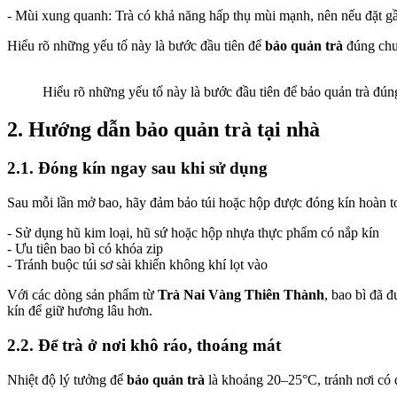
- Mùi xung quanh: Trà có khả năng hấp thụ mùi mạnh, nên nếu đặt gần
Hiểu rõ những yếu tố này là bước đầu tiên để
bảo quản trà
đúng chu
Hiểu rõ những yếu tố này là bước đầu tiên để bảo quản trà đún
2. Hướng dẫn bảo quản trà tại nhà
2.1. Đóng kín ngay sau khi sử dụng
Sau mỗi lần mở bao, hãy đảm bảo túi hoặc hộp được đóng kín hoàn to
- Sử dụng hũ kim loại, hũ sứ hoặc hộp nhựa thực phẩm có nắp kín
- Ưu tiên bao bì có khóa zip
- Tránh buộc túi sơ sài khiến không khí lọt vào
Với các dòng sản phẩm từ
Trà Nai Vàng Thiên Thành
, bao bì đã 
kín để giữ hương lâu hơn.
2.2. Để trà ở nơi khô ráo, thoáng mát
Nhiệt độ lý tưởng để
bảo quản trà
là khoảng 20–25°C, tránh nơi có 