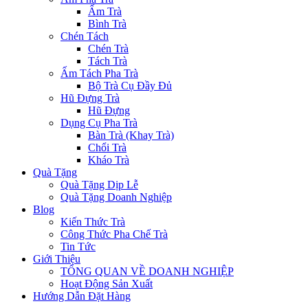
Ấm Trà
Bình Trà
Chén Tách
Chén Trà
Tách Trà
Ấm Tách Pha Trà
Bộ Trà Cụ Đầy Đủ
Hũ Đựng Trà
Hũ Đựng
Dụng Cụ Pha Trà
Bàn Trà (Khay Trà)
Chổi Trà
Kháo Trà
Quà Tặng
Quà Tặng Dịp Lễ
Quà Tặng Doanh Nghiệp
Blog
Kiến Thức Trà
Công Thức Pha Chế Trà
Tin Tức
Giới Thiệu
TỔNG QUAN VỀ DOANH NGHIỆP
Hoạt Động Sản Xuất
Hướng Dẫn Đặt Hàng