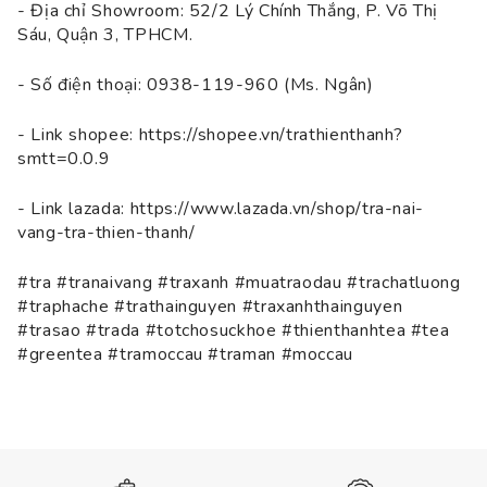
- Địa chỉ Showroom: 52/2 Lý Chính Thắng, P. Võ Thị
Sáu, Quận 3, TPHCM.
- Số điện thoại: 0938-119-960 (Ms. Ngân)
- Link shopee:
https://shopee.vn/trathienthanh?
smtt=0.0.9
- Link lazada:
https://www.lazada.vn/shop/tra-nai-
vang-tra-thien-thanh/
#tra #tranaivang #traxanh #muatraodau #trachatluong
#traphache #trathainguyen #traxanhthainguyen
#trasao #trada #totchosuckhoe #thienthanhtea #tea
#greentea #tramoccau #traman #moccau