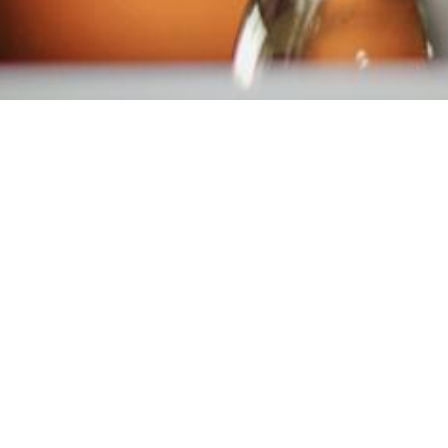
Taste Guarantee
Quality Commitment
Bringing back the original
Standardized production
taste of highland tea wings
process